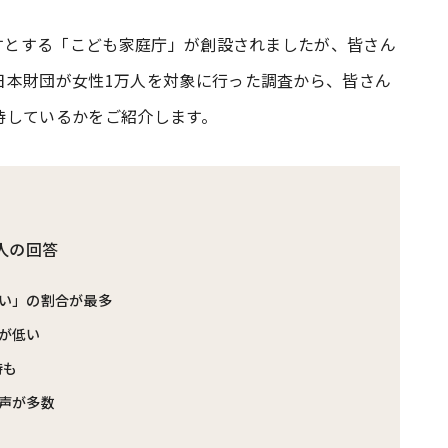
指すとする「こども家庭庁」が創設されましたが、皆さん
#共働き夫婦のセブンルール
#共働
日本財団が女性1万人を対象に行った調査から、皆さん
待しているかをご紹介します。
ビーニュース
#マタニティニュース
人の回答
い」の割合が最多
が低い
待も
声が多数