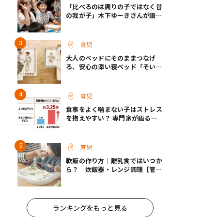
「比べるのは周りの子ではなく昔
の我が子」木下ゆーきさんが語っ
た、成長ホルモン治療中のわが子
との向き合い方
育児
大人のベッドにそのままつなげ
る、安心の添い寝ベッド「そいね
ーるADプラス」登場
育児
食事をよく噛まない子はストレス
を抱えやすい？ 専門家が語る、
朝食が子どもに与える意外な影響
育児
軟飯の作り方｜離乳食ではいつか
ら？ 炊飯器・レンジ調理【管理
栄養士監修】
ランキングをもっと見る