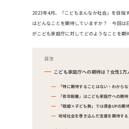
2023年4月、「こどもまんなか社会」を目
#ワンオペ育児
#コミックエッセイ
はどんなことを期待していますか？ 今回は
がこども家庭庁に対してどのようなことを期
#渡邊大地の令和的ワーパパ道
#ベ
目次
こども家庭庁への期待は？女性1万
「特に期待することはない・わからな
「若年齢層」はこども家庭庁への期待
「既婚×子ども無」では賃金UPの期
地域社会を巻き込んだ支援を期待する