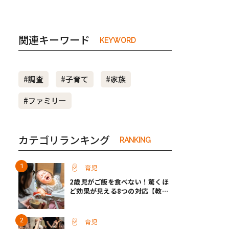
関連キーワード
KEYWORD
#調査
#子育て
#家族
#ファミリー
カテゴリランキング
RANKING
育児
2歳児がご飯を食べない！驚くほ
ど効果が見える8つの対応【教え
て保育士さん】
育児