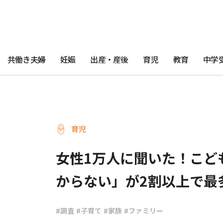
共働き夫婦
妊娠
出産・産後
育児
教育
中学
育児
女性1万人に聞いた！こど
からない」が2割以上で最
#調査
#子育て
#家族
#ファミリー