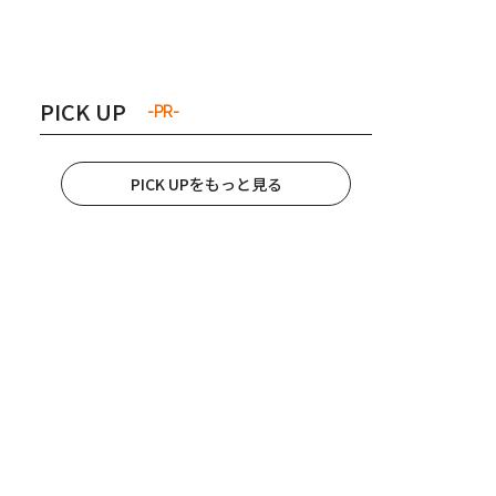
き夫婦
#産休
#育休
PICK UP
-PR-
PICK UPをもっと見る