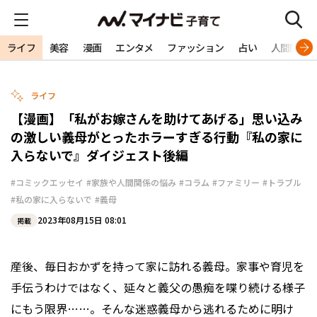
ライフ
美容
漫画
エンタメ
ファッション
占い
人間関係
ライフ
【漫画】「私がお嫁さんを助けてあげる」思い込み
の激しい義母がとったホラーすぎる行動『私の家に
入らないで』ダイジェスト後編
#コミックエッセイ
#家族や人間関係の悩み
#コラム
#ファミリー
#トラブル
#私の家に入らないで
#義母
2023年08月15日 08:01
掲載
産後、毎日おかずを持って家に訪れる義母。家事や育児を
手伝うわけではなく、延々と義父の愚痴を喋り続ける様子
にもう限界……。そんな迷惑義母から逃れるために明け