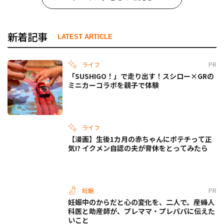
新着記事
LATEST ARTICLE
ライフ
PR
「SUSHIGO！」で走り出す！スシロー×GRの
ミニカーコラボを親子で体験
ライフ
【漫画】生後1カ月の赤ちゃんにポテチって正
気!? イクメン自認の夫が育休をとってみたら
妊娠
PR
妊娠中のからだと心の変化を、二人で。産婦人
科医と助産師が、プレママ・プレパパに伝えた
いこと