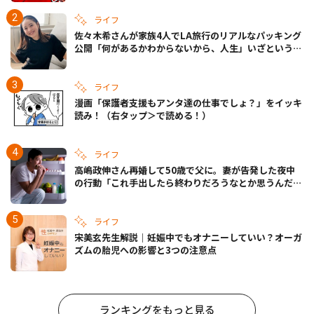
ライフ
佐々木希さんが家族4人でLA旅行のリアルなパッキング
公開「何があるかわからないから、人生」いざというと
きの備えも
ライフ
漫画「保護者支援もアンタ達の仕事でしょ？」をイッキ
読み！（右タップ＞で読める！）
ライフ
高嶋政伸さん再婚して50歳で父に。妻が告発した夜中
の行動「これ手出したら終わりだろうなとか思うんだけ
ども……」
ライフ
宋美玄先生解説｜妊娠中でもオナニーしていい？オーガ
ズムの胎児への影響と3つの注意点
ランキングをもっと見る