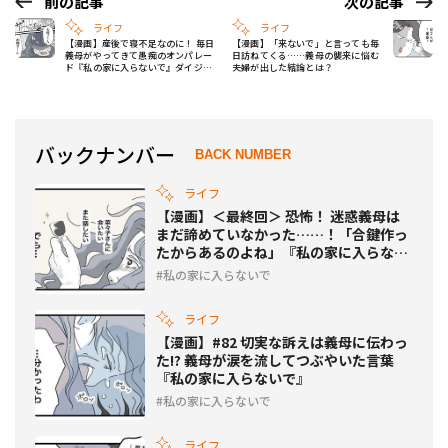
前の記事
次の記事
ライフ
ライフ
【漫画】産後で寝不足なのに！ 毎日
【漫画】「来ないで」と言っても毎
義母がやってきて愚痴のオンパレー
日訪ねてくる……義母の襲来に悩む
ド『私の家に入らないで』ダイジェ
夫婦が出した結論とは？
スト前編
バックナンバー
BACK NUMBER
ライフ
【漫画】＜最終回＞ 恐怖！ 迷惑義母は
まだ諦めていなかった……！「合鍵作っ
たからあるのよね」『私の家に入らない
で』
私の家に入らないで
ライフ
【漫画】#82 切実な訴えは義母に伝わっ
た!? 義母が涙を流してつぶやいた言葉
『私の家に入らないで』
私の家に入らないで
ライフ