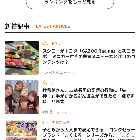
ランキングをもっと見る
新着記事
LATEST ARTICLE
おでかけ
スシローがトヨタ「GAZOO Racing」と初コラ
ボ！ ミニカー付きの寿司メニューなど注目のコ
ンテンツは？
#たべものニュース
ライフ
辻希美さん、15歳長男の突然の行動に「失
神！」手がかかるぶん彼女ができたら「嫌です
ね」と断言
#育児ニュース
共働き家事
子どもから大人まで満足できる！ ロングセラー
ブランド「こくまろ」シリーズから、「こくま