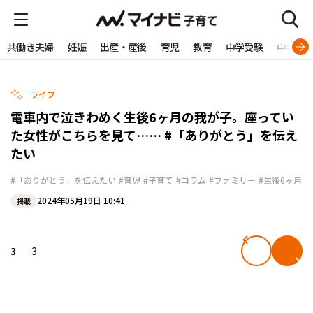
共働き夫婦
妊娠
出産・産後
育児
教育
中学受験
中学生
ライフ
電車内で泣きわめく生後6ヶ月の我が子。座ってい
た女性がこちらを見て…… #「ありがとう」を伝え
たい
#「ありがとう」を伝えたい
#育児
#子育て
#コラム
#ファミリー
#生後6ヶ月
2024年05月19日 10:41
掲載
3
3