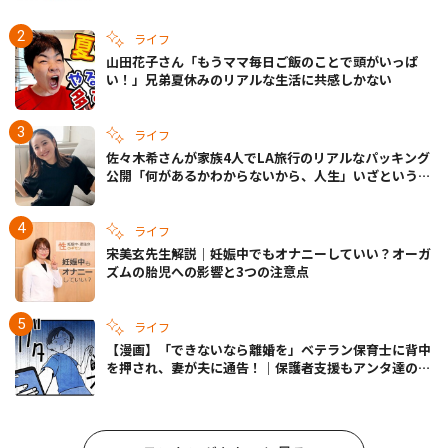
ライフ
山田花子さん「もうママ毎日ご飯のことで頭がいっぱ
い！」兄弟夏休みのリアルな生活に共感しかない
ライフ
佐々木希さんが家族4人でLA旅行のリアルなパッキング
公開「何があるかわからないから、人生」いざというと
きの備えも
ライフ
宋美玄先生解説｜妊娠中でもオナニーしていい？オーガ
ズムの胎児への影響と3つの注意点
ライフ
【漫画】「できないなら離婚を」ベテラン保育士に背中
を押され、妻が夫に通告！｜保護者支援もアンタ達の仕
事でしょ？ #65