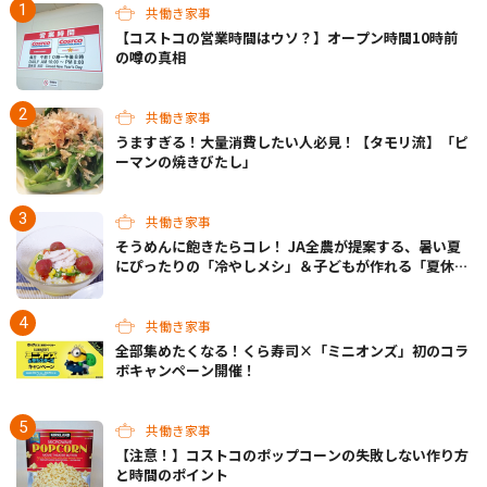
共働き家事
【コストコの営業時間はウソ？】オープン時間10時前
の噂の真相
共働き家事
うますぎる！大量消費したい人必見！【タモリ流】「ピ
ーマンの焼きびたし」
共働き家事
そうめんに飽きたらコレ！ JA全農が提案する、暑い夏
にぴったりの「冷やしメシ」＆子どもが作れる「夏休み
お留守番ランチ」各3選
共働き家事
全部集めたくなる！くら寿司×「ミニオンズ」初のコラ
ボキャンペーン開催！
共働き家事
【注意！】コストコのポップコーンの失敗しない作り方
と時間のポイント