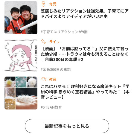
育児
芝居じみたリアクションは逆効果。子育てにア
ドバイスよりアイディアがいい理由
#子育てはリアクションが9割
ライフ
【漫画】「お前は黙ってろ！」父に怯えて育っ
た幼少期……トラウマは今も消えることはなく
｜余命300日の毒親 #2
#余命300日の毒親
教育
これはハマる！ 理科好きになる魔法キット『学
研の科学 きらめく宝石結晶』やってみた！【本
音レビュー】
#STEAM教育
最新記事をもっと見る