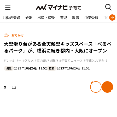
共働き夫婦
妊娠
出産・産後
育児
教育
中学受験
中学生
おでかけ
大型滑り台がある全天候型キッズスペース「べるべ
るパーク」が、横浜に続き都内・大阪にオープン
#ファミリー
#グルメ
#室内遊び
#遊び
#子育てニュース
#子供とおでかけ
2023年10月24日 11:52
2023年10月24日 11:52
掲載
更新
9
12