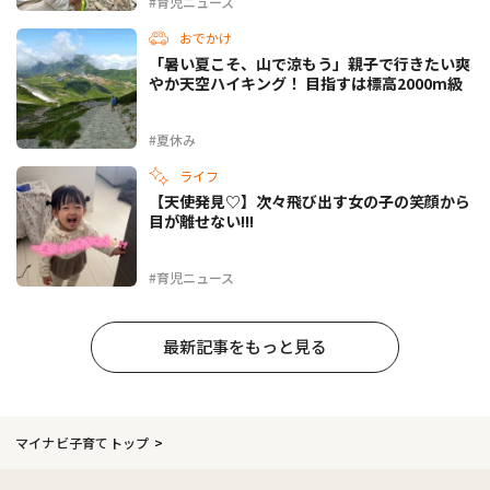
#育児ニュース
おでかけ
「暑い夏こそ、山で涼もう」親子で行きたい爽
やか天空ハイキング！ 目指すは標高2000m級
#夏休み
ライフ
【天使発見♡】次々飛び出す女の子の笑顔から
目が離せない!!!
#育児ニュース
最新記事をもっと見る
マイナビ子育てトップ