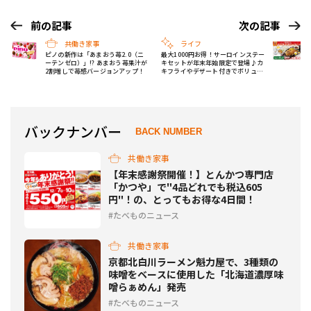
前の記事
次の記事
共働き家事
ライフ
ピノの新作は「あまおう苺2.0（ニ
最大1000円お得！サーロインステー
ーテンゼロ）」!? あまおう苺果汁が
キセットが年末年始限定で登場♪カ
2割増しで苺感バージョンアップ！
キフライやデザート付きでボリュー
ム満点【ガスト】
バックナンバー
BACK NUMBER
共働き家事
【年末感謝祭開催！】とんかつ専門店
「かつや」で"4品どれでも税込605
円"！の、とってもお得な4日間！
たべものニュース
共働き家事
京都北白川ラーメン魁力屋で、3種類の
味噌をベースに使用した「北海道濃厚味
噌らぁめん」発売
たべものニュース