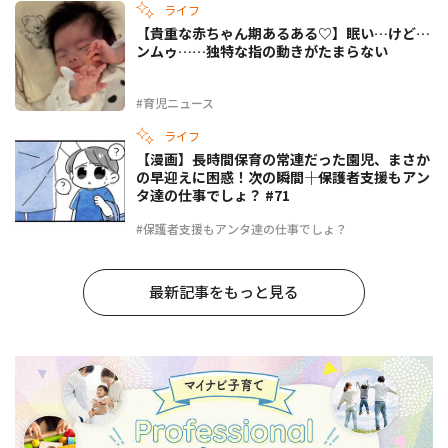
ライフ
【貴重な赤ちゃん期あるある♡】眠い…けど…
ンムゥ……独特な指の動きがたまらない
#育児ニュース
ライフ
【漫画】長時間保育の常連だった園児、まさか
の早迎えに困惑！次の瞬間――｜保護者支援もアン
タ達の仕事でしょ？ #71
#保護者支援もアンタ達の仕事でしょ？
最新記事をもっと見る