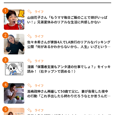
ライフ
山田花子さん「もうママ毎日ご飯のことで頭がいっぱ
い！」兄弟夏休みのリアルな生活に共感しかない
ライフ
佐々木希さんが家族4人でLA旅行のリアルなパッキング
公開「何があるかわからないから、人生」いざというと
きの備えも
ライフ
漫画「保護者支援もアンタ達の仕事でしょ？」をイッキ
読み！（右タップ＞で読める！）
ライフ
高嶋政伸さん再婚して50歳で父に。妻が告発した夜中
の行動「これ手出したら終わりだろうなとか思うんだけ
ども……」
ライフ