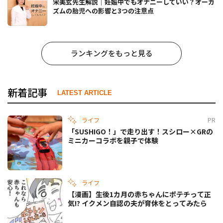
宋美玄先生解説｜妊娠中でもオナニーしていい？オーガ
ズムの胎児への影響と3つの注意点
ランキングをもっと見る
新着記事
LATEST ARTICLE
ライフ
PR
「SUSHIGO！」で走り出す！スシロー×GRの
ミニカーコラボを親子で体験
ライフ
【漫画】生後1カ月の赤ちゃんにポテチって正
気!? イクメン自認の夫が育休をとってみたら