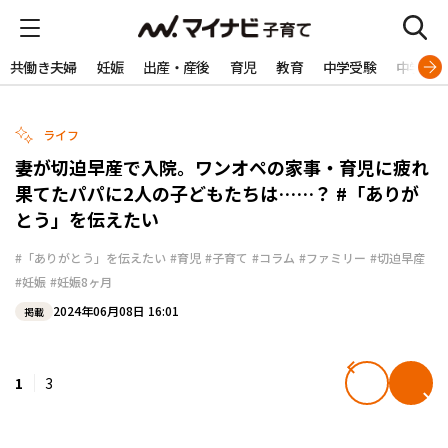
共働き夫婦
妊娠
出産・産後
育児
教育
中学受験
中学生
ライフ
妻が切迫早産で入院。ワンオペの家事・育児に疲れ
果てたパパに2人の子どもたちは……？ #「ありが
とう」を伝えたい
#「ありがとう」を伝えたい
#育児
#子育て
#コラム
#ファミリー
#切迫早産
#妊娠
#妊娠8ヶ月
2024年06月08日 16:01
掲載
1
3