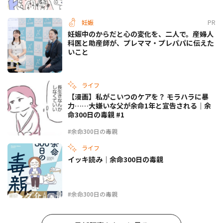
妊娠
PR
妊娠中のからだと心の変化を、二人で。産婦人
科医と助産師が、プレママ・プレパパに伝えた
いこと
ライフ
【漫画】私がこいつのケアを？ モラハラに暴
力……大嫌いな父が余命1年と宣告される｜余
命300日の毒親 #1
#余命300日の毒親
ライフ
イッキ読み｜余命300日の毒親
#余命300日の毒親