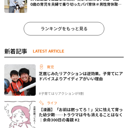
0歳の育児を夫婦で乗り切ったパパ育休＃男性育休取っ
たらどうなった？
ランキングをもっと見る
新着記事
LATEST ARTICLE
育児
芝居じみたリアクションは逆効果。子育てにア
ドバイスよりアイディアがいい理由
#子育てはリアクションが9割
ライフ
【漫画】「お前は黙ってろ！」父に怯えて育っ
た幼少期……トラウマは今も消えることはなく
｜余命300日の毒親 #2