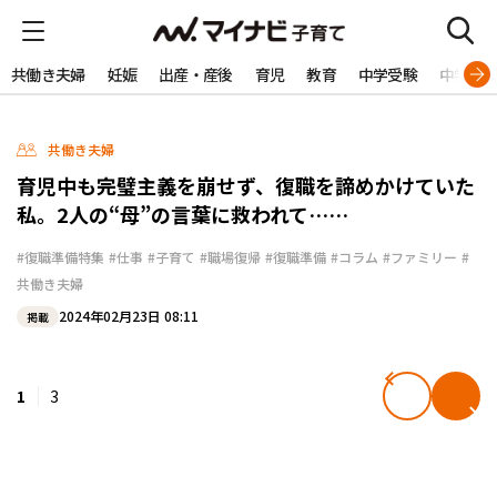
共働き夫婦
妊娠
出産・産後
育児
教育
中学受験
中学生
共働き夫婦
育児中も完璧主義を崩せず、復職を諦めかけていた
私。2人の“母”の言葉に救われて……
#復職準備特集
#仕事
#子育て
#職場復帰
#復職準備
#コラム
#ファミリー
#
共働き夫婦
2024年02月23日 08:11
掲載
1
3