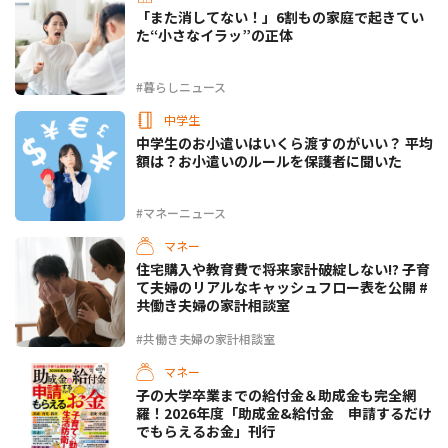
「また消してない！」6割もの家庭で起きてい
た“小さなイラッ”の正体
#暮らしニュース
中学生
中学生のお小遣いはいくら渡すのがいい？ 平均
額は？お小遣いのルールを保護者に聞いた
#マネーニュース
マネー
住宅購入や教育費で将来家計破綻しない!? 子育
て夫婦のリアルなキャッシュフロー表を公開 #
共働き夫婦の家計相談室
#共働き夫婦の家計相談室
マネー
子の大学卒業までの給付金＆助成金も完全網
羅！2026年度「助成金&給付金 申請するだけ
でもらえるお金」刊行