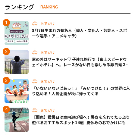
ランキング
RANKING
おでかけ
8月7日生まれの有名人（偉人・文化人・芸能人・スポ
ーツ選手・アニメキャラ）
おでかけ
窓の外はサーキット♡ 子連れ旅行で【富士スピードウ
ェイホテル】へ。レースがない日も楽しめる非日常ステ
イ（静岡・駿東郡）
おでかけ
「いないいないばあっ！」「みいつけた！」の世界に入
り込める！人気企画が秋に帰ってくる
おでかけ
【関東】猛暑日は室内遊び場へ！暑さを忘れてたっぷり
遊べるおすすめスポット14選 | 夏休みのおでかけにも