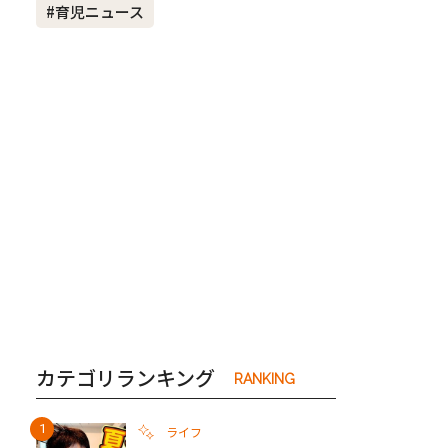
#育児ニュース
き夫婦
#産休
#育休
カテゴリランキング
RANKING
ライフ