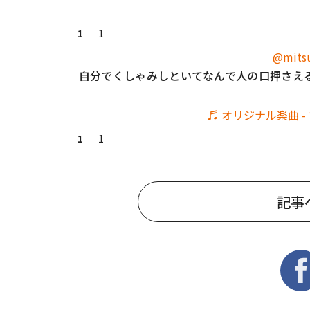
1
1
#ワンオペ育児
#コミックエッセイ
@mitsu
自分でくしゃみしといてなんで人の口押さえ
#渡邊大地の令和的ワーパパ道
#ベ
♬ オリジナル楽曲 -
1
1
記事