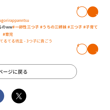
#共働き夫婦のセブンルール
#共働
gorirappanntsu
るのww
#一卵性三つ子
#うちの三姉妹
#三つ子
#子育て
#育児
ビーニュース
#マタニティニュース
 てるてる坊主 - 3つ子に貢ごう
ページに戻る