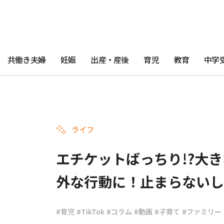
共働き夫婦
妊娠
出産・産後
育児
教育
中学
ライフ
エチケットばっちり!?大
外な行動に！止まらないし
#育児
#TikTok
#コラム
#動画
#子育て
#ファミリー