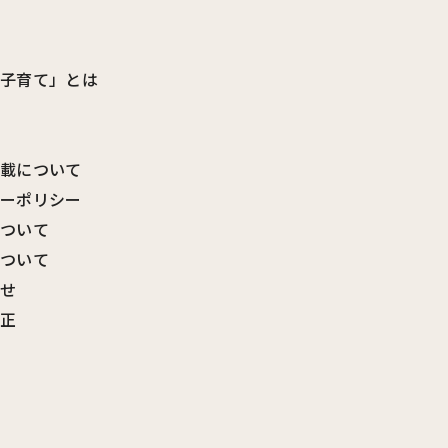
ビ子育て」とは
転載について
シーポリシー
について
について
わせ
訂正
覧