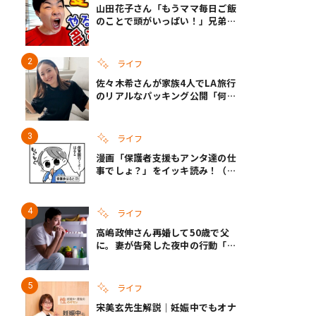
山田花子さん「もうママ毎日ご飯
のことで頭がいっぱい！」兄弟夏
休みのリアルな生活に共感しかな
い
ライフ
佐々木希さんが家族4人でLA旅行
のリアルなパッキング公開「何が
あるかわからないから、人生」い
ざというときの備えも
ライフ
漫画「保護者支援もアンタ達の仕
事でしょ？」をイッキ読み！（右
タップ＞で読める！）
ライフ
高嶋政伸さん再婚して50歳で父
に。妻が告発した夜中の行動「こ
れ手出したら終わりだろうなとか
思うんだけども……」
ライフ
宋美玄先生解説｜妊娠中でもオナ