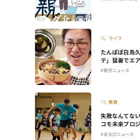
ライフ
たんぽぽ白鳥
テ」猛暑でエ
てて…」
育児ニュース
教育
失敗なんてない
コモ未来プロジ
まなびニュース