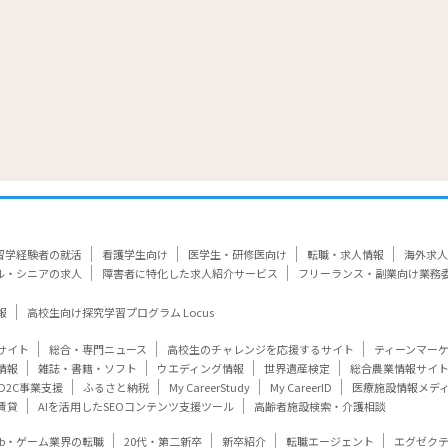
留学経験者の就活
看護学生向け
医学生・研修医向け
転職・求人情報
海外求人
ル・シニアの求人
障害者に特化した求人紹介サービス
フリーランス・副業向け業務
報
高校生向け探究学習プログラム Locus
サイト
総合・専門ニュース
高校生のチャレンジを応援するサイト
ティーンマー
情報
雑誌・書籍・ソフト
ウエディング情報
世界遺産検定
総合農業情報サイ
D2C事業支援
ふるさと納税
My CareerStudy
My CareerID
医療施設情報メデ
賃貸
AIを活用したSEOコンテンツ支援ツール
高齢者施設検索・介護相談
eb・ゲーム業界の転職
20代・第二新卒
新卒紹介
転職エージェント
エグゼク