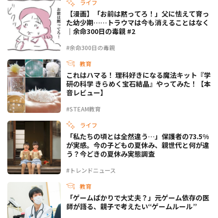
ライフ
【漫画】「お前は黙ってろ！」父に怯えて育っ
た幼少期……トラウマは今も消えることはなく
｜余命300日の毒親 #2
#余命300日の毒親
教育
これはハマる！ 理科好きになる魔法キット『学
研の科学 きらめく宝石結晶』やってみた！【本
音レビュー】
#STEAM教育
ライフ
「私たちの頃とは全然違う…」保護者の73.5%
が実感。今の子どもの夏休み、親世代と何が違
う？今どきの夏休み実態調査
#トレンドニュース
教育
「ゲームばかりで大丈夫？」元ゲーム依存の医
師が語る、親子で考えたい“ゲームルール”