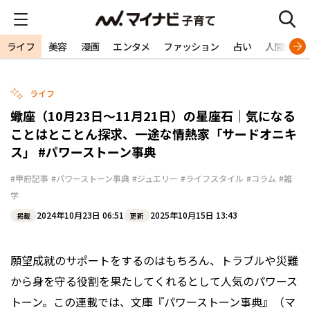
ライフ
美容
漫画
エンタメ
ファッション
占い
人間関係
ライフ
蠍座（10月23日〜11月21日）の星座石｜気になる
ことはとことん探求、一途な情熱家「サードオニキ
ス」 #パワーストーン事典
#甲府記事
#パワーストーン事典
#ジュエリー
#ライフスタイル
#コラム
#雑
学
2024年10月23日 06:51
2025年10月15日 13:43
掲載
更新
願望成就のサポートをするのはもちろん、トラブルや災難
から身を守る役割を果たしてくれるとして人気のパワース
トーン。この連載では、文庫『パワーストーン事典』（マ