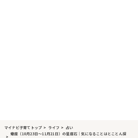
マイナビ子育てトップ
ライフ
占い
蠍座（10月23日〜11月21日）の星座石｜気になることはとことん探