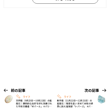
前の記事
次の記事
ライフ
ライフ
天秤座（9月23日〜10月22日）の星
射手座（11月22日〜12月21日）の
座石｜調和的な友好を好む洗練され
星座石｜理想を追い求めて未知の世
た平和主義者「オパール」 #パワー
界に挑む冒険家「トパーズ」 #パワ
ストーン事典
ーストーン事典