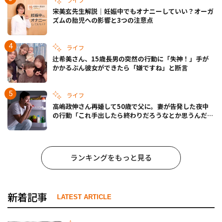
宋美玄先生解説｜妊娠中でもオナニーしていい？オーガ
ズムの胎児への影響と3つの注意点
ライフ
辻希美さん、15歳長男の突然の行動に「失神！」手が
かかるぶん彼女ができたら「嫌ですね」と断言
ライフ
高嶋政伸さん再婚して50歳で父に。妻が告発した夜中
の行動「これ手出したら終わりだろうなとか思うんだけ
ども……」
ランキングをもっと見る
新着記事
LATEST ARTICLE