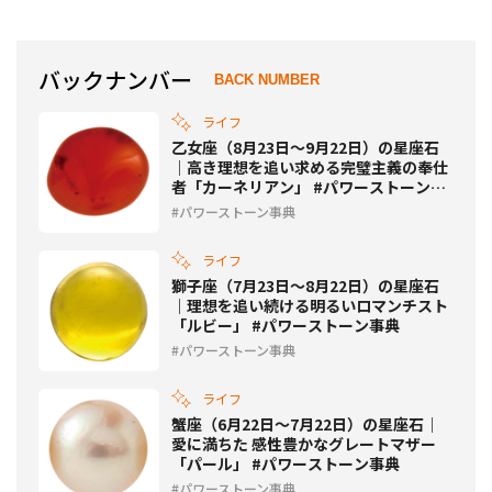
バックナンバー
BACK NUMBER
ライフ
乙女座（8月23日〜9月22日）の星座石
｜高き理想を追い求める完璧主義の奉仕
者「カーネリアン」 #パワーストーン事
典
パワーストーン事典
ライフ
獅子座（7月23日〜8月22日）の星座石
｜理想を追い続ける明るいロマンチスト
「ルビー」 #パワーストーン事典
パワーストーン事典
ライフ
蟹座（6月22日〜7月22日）の星座石｜
愛に満ちた 感性豊かなグレートマザー
「パール」 #パワーストーン事典
パワーストーン事典