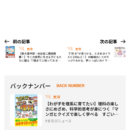
前の記事
次の記事
教育
教育
【東大薬学部・池谷裕二教授推
【"好き"が見つかる、ときめきイラ
薦！】今この世界に生きる子どもた
スト200以上！】お姫様のことがた
ちに贈る『7歳までに知っておきた
っぷりわかる、夢いっぱいのイラス
い ちきゅうえほん』発売
ト図鑑が新発売！
バックナンバー
BACK NUMBER
教育
【わが子を理系に育てたい】理科の楽し
さにめざめ、科学的思考が身につく『マ
ンガとクイズで楽しく学べる すごい理
科』発売
まなびニュース