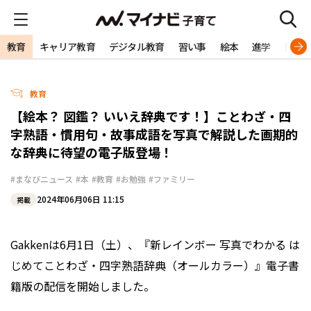
教育
キャリア教育
デジタル教育
習い事
絵本
進学
勉強
教育
【絵本？ 図鑑？ いいえ辞典です！】ことわざ・四
字熟語・慣用句・故事成語を写真で解説した画期的
な辞典に待望の電子版登場！
#まなびニュース
#本
#教育
#お勉強
#ファミリー
2024年06月06日 11:15
掲載
Gakkenは6月1日（土）、『新レインボー 写真でわかる は
じめてことわざ・四字熟語辞典（オールカラー）』電子書
籍版の配信を開始しました。