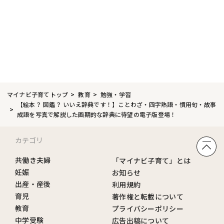
マイナビ子育てトップ
教育
勉強・学習
【絵本？ 図鑑？ いいえ辞典です！】ことわざ・四字熟語・慣用句・故事
成語を写真で解説した画期的な辞典に待望の電子版登場！
カテゴリ
共働き夫婦
「マイナビ子育て」とは
妊娠
お知らせ
出産・産後
利用規約
育児
著作権と転載について
教育
プライバシーポリシー
中学受験
広告出稿について