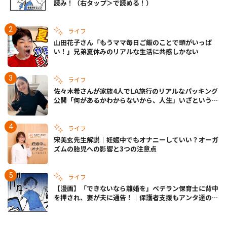
読み！（右タップ＞で読める！）
ライフ
山田花子さん「もうママ毎日ご飯のことで頭がいっぱ
い！」兄弟夏休みのリアルな生活に共感しかない
ライフ
佐々木希さんが家族4人でLA旅行のリアルなパッキング
公開「何があるかわからないから、人生」いざというと
きの備えも
ライフ
宋美玄先生解説｜妊娠中でもオナニーしていい？オーガ
ズムの胎児への影響と3つの注意点
ライフ
【漫画】「できないなら離婚を」ベテラン保育士に背中
を押され、妻が夫に通告！｜保護者支援もアンタ達の仕
事でしょ？ #65