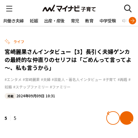
共働き夫婦
妊娠
出産・産後
育児
教育
中学受験
中学生
ライフ
宮崎麗果さんインタビュー【3】長引く夫婦ゲンカ
の最終的な仲直りのセリフは「ごめんって言ってよ
～、私も言うから」
#エンタメ
#宮崎麗果
#夫婦
#芸能人・著名人インタビュー
#子育て
#再婚
#
妊娠
#ステップファミリー
#ファミリー
2024年09月09日 10:31
掲載
5
5