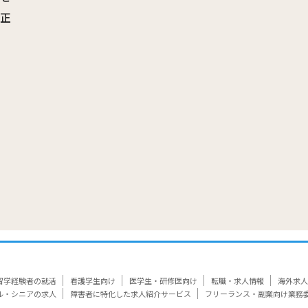
訂正
覧
留学経験者の就活
看護学生向け
医学生・研修医向け
転職・求人情報
海外求人
ル・シニアの求人
障害者に特化した求人紹介サービス
フリーランス・副業向け業務