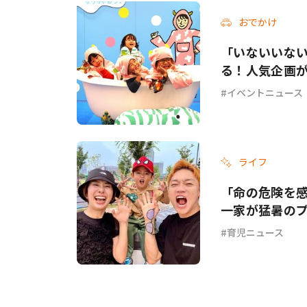
おでかけ
「いないいな
る！人気企画
イベントニュース
ライフ
「命の危険を
一家が猛暑の
育児ニュース