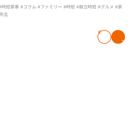
#時短家事
#コラム
#ファミリー
#時短
#献立時短
#グルメ
#家
 先生
#共働き夫婦のセブンルール
#共働
ビーニュース
#マタニティニュース