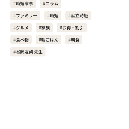
#時短家事
#コラム
#ファミリー
#時短
#献立時短
き夫婦
#産休
#育休
#グルメ
#家族
#お得・割引
#食べ物
#朝ごはん
#朝食
#谷岡友梨 先生