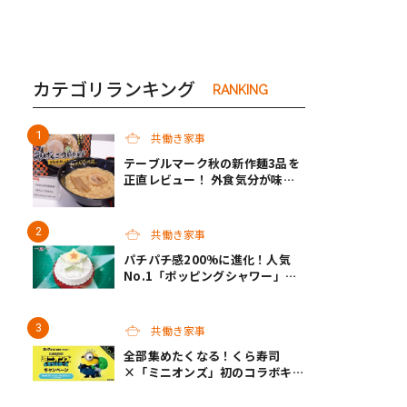
カテゴリランキング
RANKING
共働き家事
テーブルマーク秋の新作麺3品を
正直レビュー！ 外食気分が味わ
えるクオリティで共働き家庭の救
世主になってくれそう♡
共働き家事
パチパチ感200%に進化！人気
No.1「ポッピングシャワー」チ
ョコプレートの下に、まさかの仕
掛け！サーティワンの限定ケーキ
が最高
共働き家事
全部集めたくなる！くら寿司
×「ミニオンズ」初のコラボキャ
ンペーン開催！