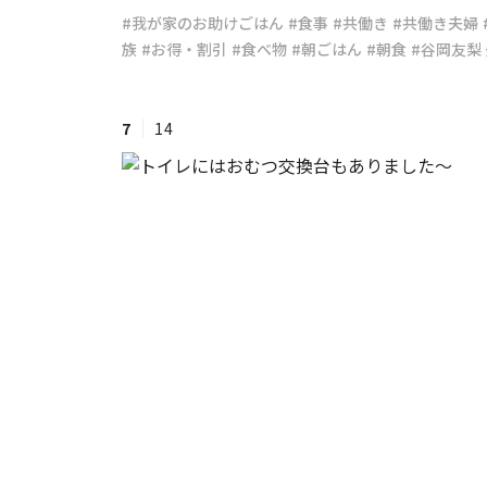
#我が家のお助けごはん
#食事
#共働き
#共働き夫婦
族
#お得・割引
#食べ物
#朝ごはん
#朝食
#谷岡友梨
#ワンオペ育児
#コミックエッセイ
7
14
#渡邊大地の令和的ワーパパ道
#ベ