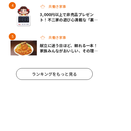
共働き家事
3,000円以上で非売品プレゼン
ト！不二家の遊び心満載な「裏不
二家の日」8/22スタート
共働き家事
献立に迷う日ほど、頼れる一本！
家族みんながおいしい、その理由
は“黄金バランス”にあり！モラ
ンボン『生姜焼のたれ』がリニュ
ーアル
ランキングをもっと見る