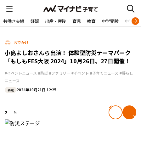
共働き夫婦
妊娠
出産・産後
育児
教育
中学受験
中学生
おでかけ
小島よしおさんら出演！ 体験型防災テーマパーク
「もしもFES大阪 2024」10月26日、27日開催！
#イベントニュース
#防災
#ファミリー
#イベント
#子育てニュース
#暮らし
ニュース
2024年10月21日 12:25
掲載
2
5