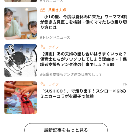
共働き夫婦
「小1の壁、今度は夏休みに来た」ワーママ4割
が働き方見直しを検討…働くママたちの乗り切
り方とは
#トレンドニュース
ライフ
【漫画】あの夫婦の話し合いはうまくいった？
保育士たちがソワソワしてしまう理由は…｜保
護者支援もアンタ達の仕事でしょ？ #69
#保護者支援もアンタ達の仕事でしょ？
ライフ
PR
「SUSHIGO！」で走り出す！スシロー×GRの
ミニカーコラボを親子で体験
最新記事をもっと見る