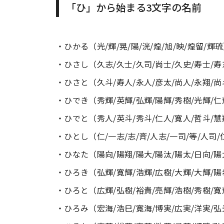
「ひ」から始まる3文字の名前
・ひかる（光/輝/晃/陽/洸/煌/旭/映/煌留/輝
・ひさし（久志/久士/久司/尚士/久史/寿士/寿
・ひさと（久斗/寿人/永人/彦太/尚人/永翔/
・ひでき（秀輝/英輝/弘輝/陽輝/秀樹/光輝/仁
・ひでと（秀人/英斗/秀斗/仁人/寛人/哲斗/慧
・ひとし（仁/一志/志/斉/人志/一司/等/人司/
・ひなた（陽向/陽翔/陽大/陽汰/陽太/日向/陽
・ひろき（弘輝/寛輝/浩輝/広樹/大輝/大輝/陽
・ひろと（広輝/弘樹/裕貴/亮輝/浩樹/秀樹/寛
・ひろみ（宏海/浩巳/寛海/博実/広実/洋実/弘