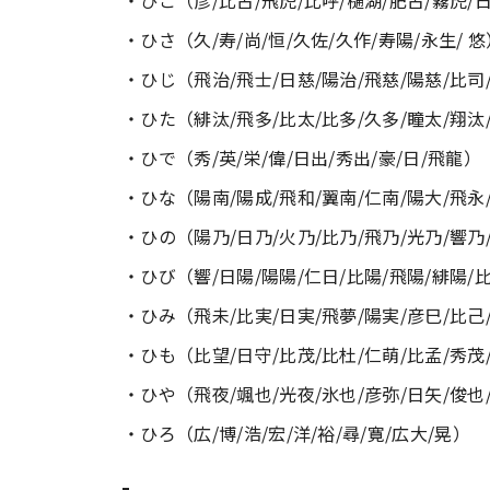
・ひこ（彦/比古/飛虎/比呼/樋湖/肥古/霧虎/
・ひさ（久/寿/尚/恒/久佐/久作/寿陽/永生/ 悠
・ひじ（飛治/飛士/日慈/陽治/飛慈/陽慈/比司
・ひた（緋汰/飛多/比太/比多/久多/瞳太/翔汰
・ひで（秀/英/栄/偉/日出/秀出/豪/日/飛龍）
・ひな（陽南/陽成/飛和/翼南/仁南/陽大/飛永
・ひの（陽乃/日乃/火乃/比乃/飛乃/光乃/響乃
・ひび（響/日陽/陽陽/仁日/比陽/飛陽/緋陽/
・ひみ（飛未/比実/日実/飛夢/陽実/彦巳/比己
・ひも（比望/日守/比茂/比杜/仁萌/比孟/秀茂
・ひや（飛夜/颯也/光夜/氷也/彦弥/日矢/俊也
・ひろ（広/博/浩/宏/洋/裕/尋/寛/広大/晃）