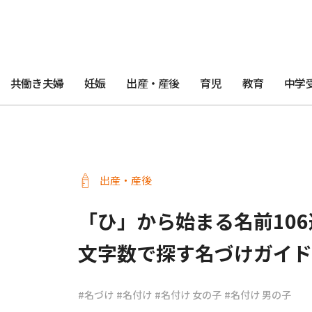
共働き夫婦
妊娠
出産・産後
育児
教育
中学
出産・産後
「ひ」から始まる名前10
文字数で探す名づけガイド
#名づけ
#名付け
#名付け 女の子
#名付け 男の子