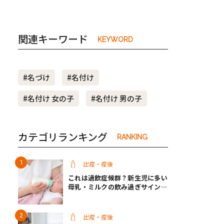
関連キーワード
KEYWORD
#名づけ
#名付け
#名付け 女の子
#名付け 男の子
カテゴリランキング
RANKING
出産・産後
これは過飲症候群？新生児に多い
母乳・ミルクの飲み過ぎサインと
改善方法【医師監修】
出産・産後