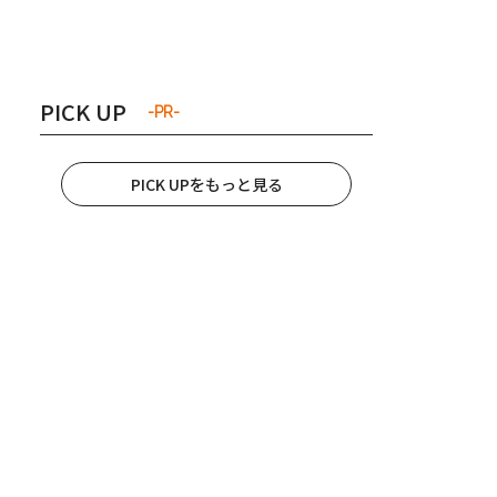
き夫婦
#産休
#育休
PICK UP
-PR-
PICK UPをもっと見る