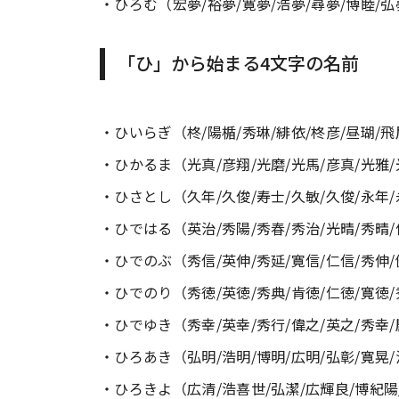
・ひろむ（宏夢/裕夢/寛夢/浩夢/尋夢/博睦/弘
「ひ」から始まる4文字の名前
・ひいらぎ（柊/陽楯/秀琳/緋依/柊彦/昼瑚/飛
・ひかるま（光真/彦翔/光磨/光馬/彦真/光雅/
・ひさとし（久年/久俊/寿士/久敏/久俊/永年/
・ひではる（英治/秀陽/秀春/秀治/光晴/秀晴/
・ひでのぶ（秀信/英伸/秀延/寛信/仁信/秀伸/
・ひでのり（秀徳/英徳/秀典/肯徳/仁徳/寛徳/
・ひでゆき（秀幸/英幸/秀行/偉之/英之/秀幸/
・ひろあき（弘明/浩明/博明/広明/弘彰/寛晃/
・ひろきよ（広清/浩喜世/弘潔/広輝良/博紀陽