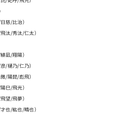
日虎/妃呼/飛光）
）
/日慈/比治）
/飛汰/秀汰/仁太）
/緋凪/翔陽）
/彦/樋乃/仁乃）
比微/陽琵/彪飛）
/陽巳/飛光）
/飛望/飛夢）
/才也/紘也/晴也）