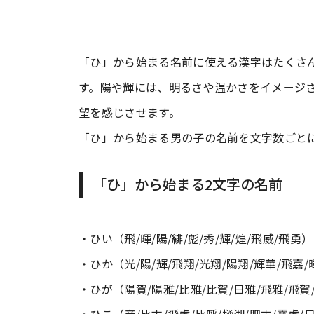
「ひ」から始まる名前に使える漢字はたくさ
す。陽や輝には、明るさや温かさをイメージ
望を感じさせます。
「ひ」から始まる男の子の名前を文字数ごと
「ひ」から始まる2文字の名前
・ひい（飛/暉/陽/緋/彪/秀/輝/煌/飛威/飛勇）
・ひか（光/陽/輝/飛翔/光翔/陽翔/輝華/飛嘉/
・ひが（陽賀/陽雅/比雅/比賀/日雅/飛雅/飛賀