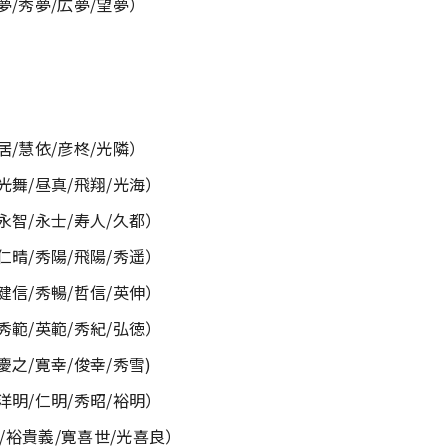
夢/秀夢/広夢/望夢）
居/慧依/彦柊/光隣）
光舞/昼真/飛翔/光海）
永智/永士/寿人/久都）
仁晴/秀陽/飛陽/秀遥）
健信/秀暢/哲信/英伸）
秀範/英範/秀紀/弘徳）
慶之/寛幸/俊幸/秀雪)
洋明/仁明/秀昭/裕明）
/裕貴義/寛喜世/光喜良）