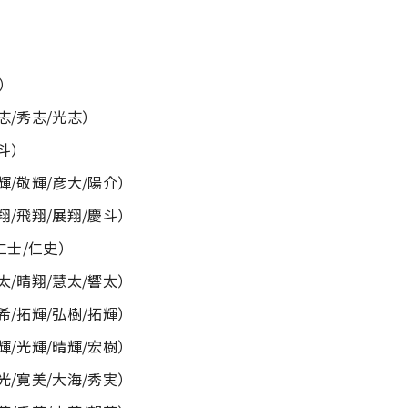
琉）
志/秀志/光志）
尚斗）
輝/敬輝/彦大/陽介）
翔/飛翔/展翔/慶斗）
仁士/仁史）
太/晴翔/慧太/響太）
希/拓輝/弘樹/拓輝）
輝/光輝/晴輝/宏樹）
光/寛美/大海/秀実）