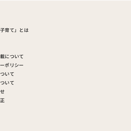
ビ子育て」とは
転載について
シーポリシー
について
について
わせ
訂正
覧