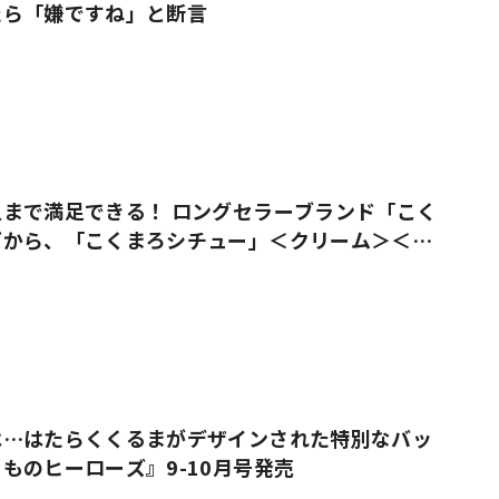
たら「嫌ですね」と断言
まで満足できる！ ロングセラーブランド「こく
ズから、「こくまろシチュー」＜クリーム＞＜ビ
売
は…はたらくくるまがデザインされた特別なバッ
ものヒーローズ』9-10月号発売