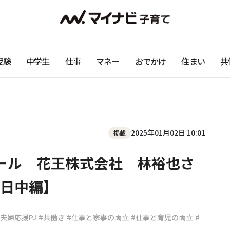
受験
中学生
仕事
マネー
おでかけ
住まい
共
2025年01月02日 10:01
掲載
ール 花王株式会社 林裕也さ
日中編】
夫婦応援PJ
#共働き
#仕事と家事の両立
#仕事と育児の両立
#