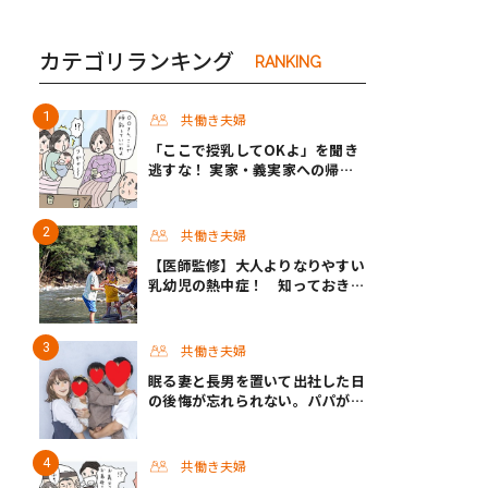
カテゴリランキング
RANKING
共働き夫婦
「ここで授乳してOKよ」を聞き
逃すな！ 実家・義実家への帰省
でパパが気をつけたいこと #渡邊
大地の令和的ワーパパ道 Vol.20
共働き夫婦
【医師監修】大人よりなりやすい
乳幼児の熱中症！ 知っておきた
い症状と対策
共働き夫婦
眠る妻と長男を置いて出社した日
の後悔が忘れられない。パパが挑
んだ半年間の育休生活 #男性育休
取ったらどうなった？
共働き夫婦