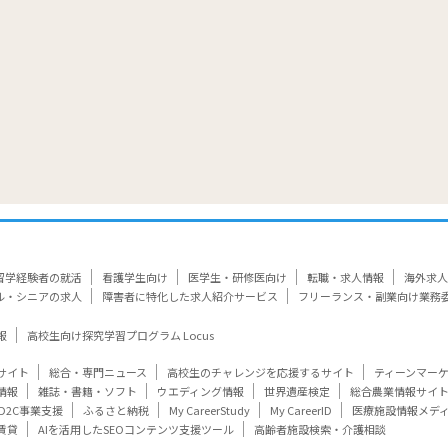
留学経験者の就活
看護学生向け
医学生・研修医向け
転職・求人情報
海外求人
ル・シニアの求人
障害者に特化した求人紹介サービス
フリーランス・副業向け業務
報
高校生向け探究学習プログラム Locus
サイト
総合・専門ニュース
高校生のチャレンジを応援するサイト
ティーンマー
情報
雑誌・書籍・ソフト
ウエディング情報
世界遺産検定
総合農業情報サイ
D2C事業支援
ふるさと納税
My CareerStudy
My CareerID
医療施設情報メデ
賃貸
AIを活用したSEOコンテンツ支援ツール
高齢者施設検索・介護相談