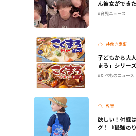
ん彼女ができ
育児ニュース
共働き家事
子どもから大人
まろ」シリー
ーフ＞が新発
たべものニュース
教育
欲しい！付録
グ！『最強のり