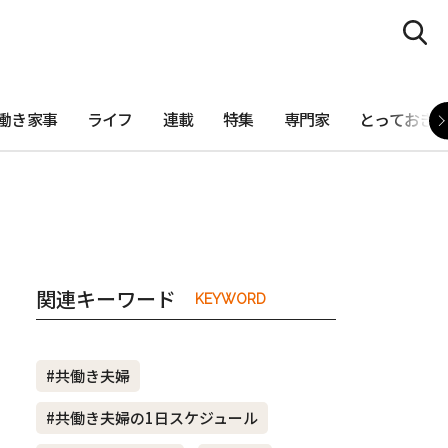
働き家事
ライフ
連載
特集
専門家
とっておき
関連キーワード
KEYWORD
#共働き夫婦
#共働き夫婦の1日スケジュール