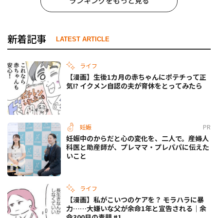
ランキングをもっと見る
新着記事
LATEST ARTICLE
ライフ
【漫画】生後1カ月の赤ちゃんにポテチって正
気!? イクメン自認の夫が育休をとってみたら
妊娠
PR
妊娠中のからだと心の変化を、二人で。産婦人
科医と助産師が、プレママ・プレパパに伝えた
いこと
ライフ
【漫画】私がこいつのケアを？ モラハラに暴
力……大嫌いな父が余命1年と宣告される｜余
命300日の毒親 #1