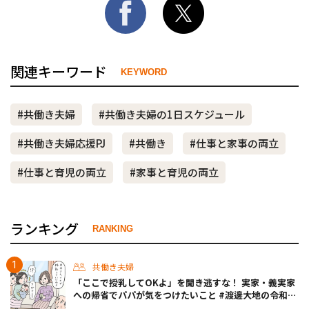
関連キーワード
KEYWORD
#共働き夫婦
#共働き夫婦の1日スケジュール
#共働き夫婦応援PJ
#共働き
#仕事と家事の両立
#仕事と育児の両立
#家事と育児の両立
ランキング
RANKING
共働き夫婦
「ここで授乳してOKよ」を聞き逃すな！ 実家・義実家
への帰省でパパが気をつけたいこと #渡邊大地の令和的
ワーパパ道 Vol.20