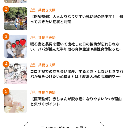
共働き夫婦
【医師監修】大人よりなりやすい乳幼児の熱中症！ 知
っておきたい症状と対策
共働き夫婦
眠る妻と長男を置いて出社した日の後悔が忘れられな
い。パパが挑んだ半年間の育休生活 #男性育休取ったら
どうなった？
共働き夫婦
コロナ禍での立ち会い出産、するとき・しないときでパ
パが気をつけたい心構えとは #渡邊大地の令和的ワーパ
パ道 Vol.30
共働き夫婦
【医師監修】赤ちゃんが脱水症になりやすい3つの理由
と気づくポイント