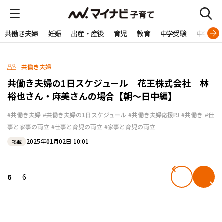
共働き夫婦
妊娠
出産・産後
育児
教育
中学受験
中学生
共働き夫婦
共働き夫婦の1日スケジュール 花王株式会社 林
裕也さん・麻美さんの場合【朝〜日中編】
#共働き夫婦
#共働き夫婦の1日スケジュール
#共働き夫婦応援PJ
#共働き
#仕
事と家事の両立
#仕事と育児の両立
#家事と育児の両立
2025年01月02日 10:01
掲載
6
6