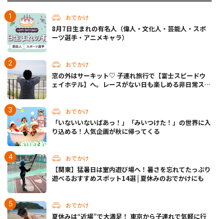
おでかけ
8月7日生まれの有名人（偉人・文化人・芸能人・スポ
ーツ選手・アニメキャラ）
おでかけ
窓の外はサーキット♡ 子連れ旅行で【富士スピードウ
ェイホテル】へ。レースがない日も楽しめる非日常ステ
イ（静岡・駿東郡）
おでかけ
「いないいないばあっ！」「みいつけた！」の世界に入
り込める！人気企画が秋に帰ってくる
おでかけ
【関東】猛暑日は室内遊び場へ！暑さを忘れてたっぷり
遊べるおすすめスポット14選 | 夏休みのおでかけにも
おでかけ
夏休みは“近場”で大満足！ 東京から子連れで気軽に行