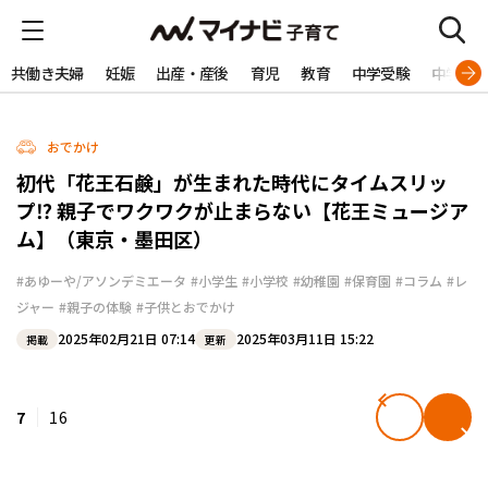
共働き夫婦
妊娠
出産・産後
育児
教育
中学受験
中学生
おでかけ
初代「花王石鹸」が生まれた時代にタイムスリッ
プ⁉ 親子でワクワクが止まらない【花王ミュージア
ム】（東京・墨田区）
#あゆーや/アソンデミエータ
#小学生
#小学校
#幼稚園
#保育園
#コラム
#レ
ジャー
#親子の体験
#子供とおでかけ
2025年02月21日 07:14
2025年03月11日 15:22
掲載
更新
7
16