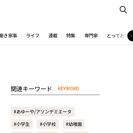
働き家事
ライフ
連載
特集
専門家
とっておき
関連キーワード
KEYWORD
#あゆーや/アソンデミエータ
#小学生
#小学校
#幼稚園