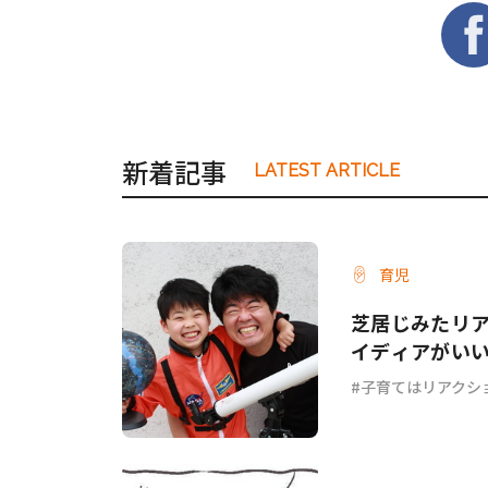
新着記事
LATEST ARTICLE
育児
芝居じみたリ
イディアがい
子育てはリアクシ