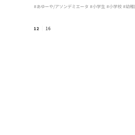
#あゆーや/アソンデミエータ
#小学生
#小学校
#幼稚
#ワンオペ育児
#コミックエッセイ
12
16
#渡邊大地の令和的ワーパパ道
#ベ