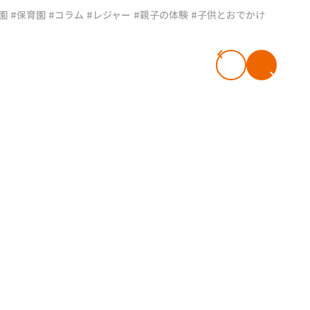
園
#保育園
#コラム
#レジャー
#親子の体験
#子供とおでかけ
#共働き夫婦のセブンルール
#共働
ビーニュース
#マタニティニュース