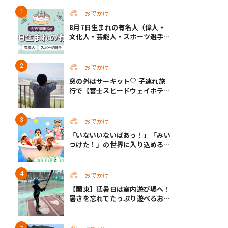
おでかけ
8月7日生まれの有名人（偉人・
文化人・芸能人・スポーツ選手・
アニメキャラ）
おでかけ
窓の外はサーキット♡ 子連れ旅
行で【富士スピードウェイホテ
ル】へ。レースがない日も楽しめ
る非日常ステイ（静岡・駿東郡）
おでかけ
「いないいないばあっ！」「みい
つけた！」の世界に入り込める！
人気企画が秋に帰ってくる
おでかけ
【関東】猛暑日は室内遊び場へ！
暑さを忘れてたっぷり遊べるおす
すめスポット14選 | 夏休みのおで
かけにも