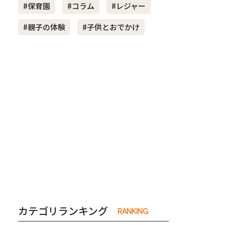
#保育園
#コラム
#レジャー
#親子の体験
#子供とおでかけ
き夫婦
#産休
#育休
カテゴリランキング
RANKING