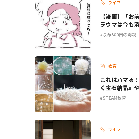
ライフ
【漫画】「お
ラウマは今も消
余命300日の毒親
教育
これはハマる！
く宝石結晶』
STEAM教育
ライフ