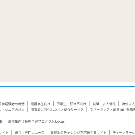
覧
留学経験者の就活
看護学生向け
医学生・研修医向け
転職・求人情報
海外求人
ル・シニアの求人
障害者に特化した求人紹介サービス
フリーランス・副業向け業務
報
高校生向け探究学習プログラム Locus
サイト
総合・専門ニュース
高校生のチャレンジを応援するサイト
ティーンマー