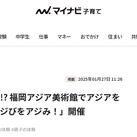
受験
中学生
仕事
マネー
おでかけ
住まい
共
2025年01月27日 11:26
掲載
!? 福岡アジア美術館でアジアを
ジびをアジみ！」開催
の体験
#親子の体験