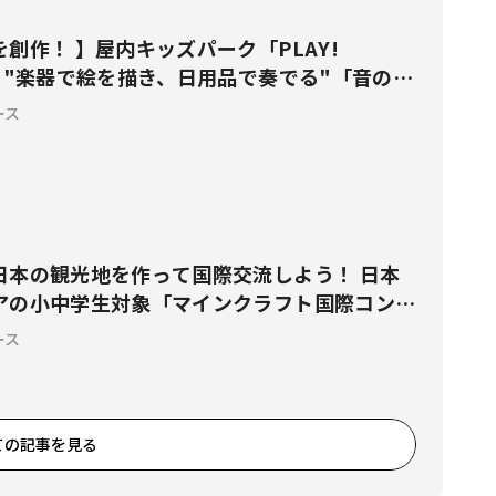
創作！ 】屋内キッズパーク「PLAY!
、"楽器で絵を描き、日用品で奏でる"「音の空
！
ース
日本の観光地を作って国際交流しよう！ 日本
アの小中学生対象「マインクラフト国際コンテ
加者を募集
ース
ての記事を見る