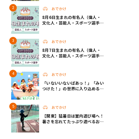
る非日常ステイ（静岡・駿東郡）
おでかけ
8月6日生まれの有名人（偉人・
文化人・芸能人・スポーツ選手・
アニメキャラ）
おでかけ
8月7日生まれの有名人（偉人・
文化人・芸能人・スポーツ選手・
アニメキャラ）
おでかけ
「いないいないばあっ！」「みい
つけた！」の世界に入り込める！
人気企画が秋に帰ってくる
おでかけ
【関東】猛暑日は室内遊び場へ！
暑さを忘れてたっぷり遊べるおす
すめスポット14選 | 夏休みのおで
かけにも