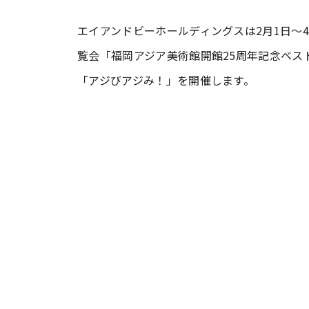
エイアンドビーホールディングスは2月1日～
#ワンオペ育児
#コミックエッセイ
覧会「福岡アジア美術館開館25周年記念ベス
「アジびアジみ！」を開催します。
#渡邊大地の令和的ワーパパ道
#ベ