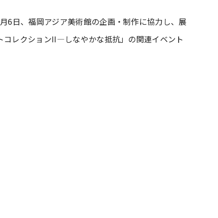
4月6日、福岡アジア美術館の企画・制作に協力し、展
#共働き夫婦のセブンルール
#共働
トコレクションII―しなやかな抵抗」の関連イベント
ビーニュース
#マタニティニュース