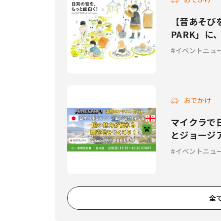
【音あそびを
PARK」に
間」が出現
イベントニュ
おでかけ
マイクラで
とジョージ
スト」の参
イベントニュ
全