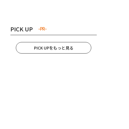
き夫婦
#産休
#育休
PICK UP
-PR-
PICK UPをもっと見る