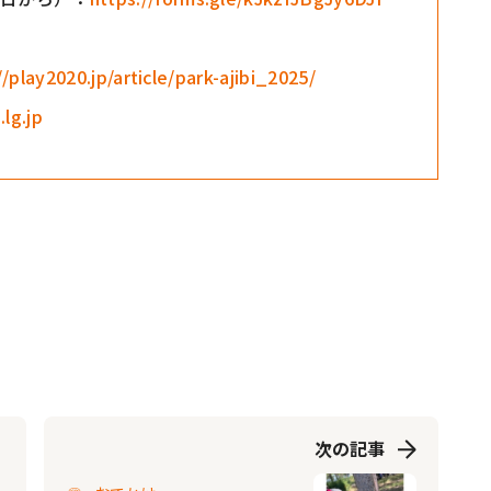
//play2020.jp/article/park-ajibi_2025/
.lg.jp
次の記事