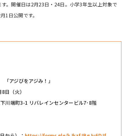
す。開催日は2月23日・24日。小学3年生以上対象で
2月1日公開です。
RK 「アジびをアジみ！」
4月8日（火）
川端町3-1 リバレインセンタービル7･8階
1日から）：
https://forms.gle/kJkzfJBgJy6DJf