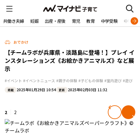
共働き夫婦
妊娠
出産・産後
育児
教育
中学受験
中学生
おでかけ
【チームラボが兵庫県・淡路島に登場！】プレイ イ
ンスタレーションズ《お絵かきアニマルズ》など展
示
#イベント
#イベントニュース
#親子の体験
#子どもの体験
#室内遊び
#遊び
2025年01月29日 10:54
2025年02月03日 11:32
掲載
更新
2
2