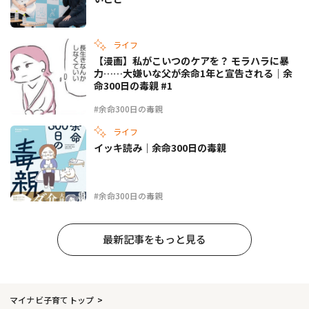
ライフ
【漫画】私がこいつのケアを？ モラハラに暴
力……大嫌いな父が余命1年と宣告される｜余
命300日の毒親 #1
#余命300日の毒親
ライフ
イッキ読み｜余命300日の毒親
#余命300日の毒親
最新記事をもっと見る
マイナビ子育てトップ