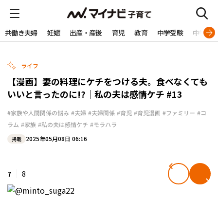
共働き夫婦
妊娠
出産・産後
育児
教育
中学受験
中学生
ライフ
【漫画】妻の料理にケチをつける夫。食べなくても
いいと言ったのに!?｜私の夫は感情ケチ #13
#家族や人間関係の悩み
#夫婦
#夫婦関係
#育児
#育児漫画
#ファミリー
#コ
ラム
#家族
#私の夫は感情ケチ
#モラハラ
2025年05月08日 06:16
掲載
7
8