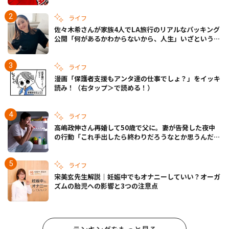
ライフ
佐々木希さんが家族4人でLA旅行のリアルなパッキング
公開「何があるかわからないから、人生」いざというと
きの備えも
ライフ
漫画「保護者支援もアンタ達の仕事でしょ？」をイッキ
読み！（右タップ＞で読める！）
ライフ
高嶋政伸さん再婚して50歳で父に。妻が告発した夜中
の行動「これ手出したら終わりだろうなとか思うんだけ
ども……」
ライフ
宋美玄先生解説｜妊娠中でもオナニーしていい？オーガ
ズムの胎児への影響と3つの注意点