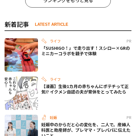
ランキングをもっと見る
新着記事
LATEST ARTICLE
ライフ
PR
「SUSHIGO！」で走り出す！スシロー×GRの
ミニカーコラボを親子で体験
ライフ
【漫画】生後1カ月の赤ちゃんにポテチって正
気!? イクメン自認の夫が育休をとってみたら
妊娠
PR
妊娠中のからだと心の変化を、二人で。産婦人
科医と助産師が、プレママ・プレパパに伝えた
いこと