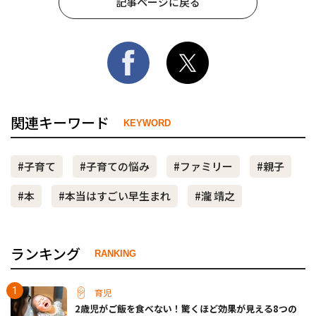
記事ページに戻る
関連キーワード
KEYWORD
#子育て
#子育ての悩み
#ファミリー
#親子
#本
#本当はすごい早生まれ
#瀧 靖之
ランキング
RANKING
育児
2歳児がご飯を食べない！驚くほど効果が見える8つの