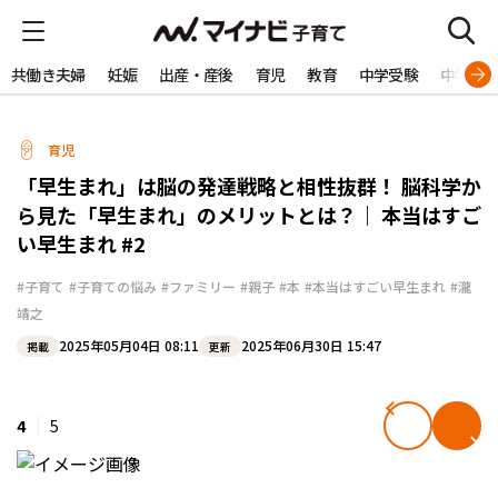
共働き夫婦
妊娠
出産・産後
育児
教育
中学受験
中学生
育児
「早生まれ」は脳の発達戦略と相性抜群！ 脳科学か
ら見た「早生まれ」のメリットとは？｜ 本当はすご
い早生まれ #2
#子育て
#子育ての悩み
#ファミリー
#親子
#本
#本当はすごい早生まれ
#瀧
靖之
2025年05月04日 08:11
2025年06月30日 15:47
掲載
更新
4
5