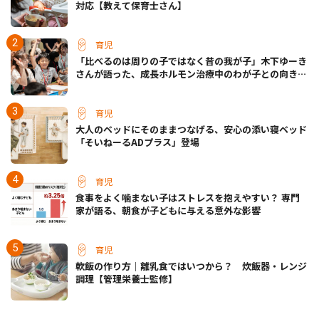
対応【教えて保育士さん】
育児
「比べるのは周りの子ではなく昔の我が子」木下ゆーき
さんが語った、成長ホルモン治療中のわが子との向き合
い方
育児
大人のベッドにそのままつなげる、安心の添い寝ベッド
「そいねーるADプラス」登場
育児
食事をよく噛まない子はストレスを抱えやすい？ 専門
家が語る、朝食が子どもに与える意外な影響
育児
軟飯の作り方｜離乳食ではいつから？ 炊飯器・レンジ
調理【管理栄養士監修】