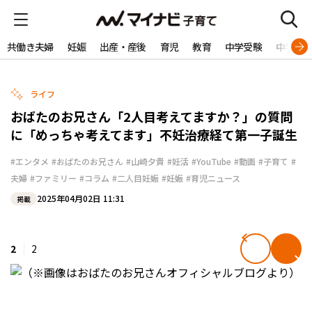
共働き夫婦
妊娠
出産・産後
育児
教育
中学受験
中学生
ライフ
おばたのお兄さん「2人目考えてますか？」の質問
に「めっちゃ考えてます」不妊治療経て第一子誕生
#エンタメ
#おばたのお兄さん
#山崎夕貴
#妊活
#YouTube
#動画
#子育て
#
夫婦
#ファミリー
#コラム
#二人目妊娠
#妊娠
#育児ニュース
2025年04月02日 11:31
掲載
2
2