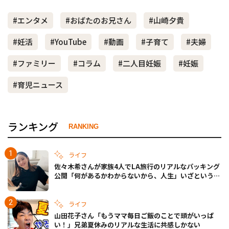
#エンタメ
#おばたのお兄さん
#山崎夕貴
#妊活
#YouTube
#動画
#子育て
#夫婦
#ファミリー
#コラム
#二人目妊娠
#妊娠
#育児ニュース
ランキング
RANKING
ライフ
佐々木希さんが家族4人でLA旅行のリアルなパッキング
公開「何があるかわからないから、人生」いざというと
きの備えも
ライフ
山田花子さん「もうママ毎日ご飯のことで頭がいっぱ
い！」兄弟夏休みのリアルな生活に共感しかない