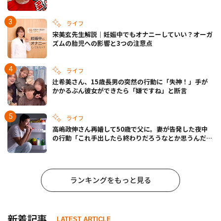
ライフ
宋美玄先生解説｜妊娠中でもオナニーしていい？オーガ
ズムの胎児への影響と3つの注意点
ライフ
辻希美さん、15歳長男の突然の行動に「失神！」手が
かかるぶん彼女ができたら「嫌ですね」と断言
ライフ
高嶋政伸さん再婚して50歳で父に。妻が告発した夜中
の行動「これ手出したら終わりだろうなとか思うんだけ
ども……」
ランキングをもっと見る
新着記事
LATEST ARTICLE