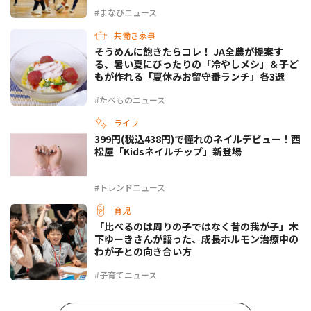
#まなびニュース
共働き家事
そうめんに飽きたらコレ！ JA全農が提案す
る、暑い夏にぴったりの「冷やしメシ」＆子ど
もが作れる「夏休みお留守番ランチ」各3選
#たべものニュース
ライフ
399円(税込438円)で憧れのネイルデビュー！西
松屋「Kidsネイルチップ」新登場
#トレンドニュース
育児
「比べるのは周りの子ではなく昔の我が子」木
下ゆーきさんが語った、成長ホルモン治療中の
わが子との向き合い方
#子育てニュース