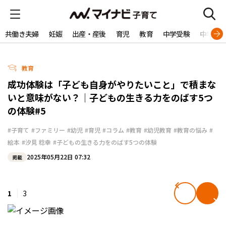
共働き夫婦
妊娠
出産・産後
育児
教育
中学受験
中学生
教育
成功体験は「子ども自身がやりたいこと」で積まな
いと意味がない？｜子どもの生きる力をのばす5つ
の体験#5
#子育て
#ファミリー
#幼児
#育児
#コラム
#教育
#幼児教育
#教育の悩み
#
絵本
#汐見 稔幸
#子どもの生きる力をのばす5つの体験
2025年05月22日 07:32
掲載
1
3