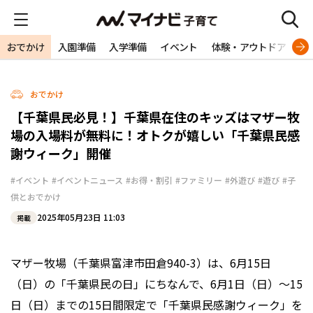
おでかけ
入園準備
入学準備
イベント
体験・アウトドア
旅
おでかけ
【千葉県民必見！】千葉県在住のキッズはマザー牧
場の入場料が無料に！オトクが嬉しい「千葉県民感
謝ウィーク」開催
#イベント
#イベントニュース
#お得・割引
#ファミリー
#外遊び
#遊び
#子
供とおでかけ
2025年05月23日 11:03
掲載
マザー牧場（千葉県富津市田倉940-3）は、6月15日
（日）の「千葉県民の日」にちなんで、6月1日（日）〜15
日（日）までの15日間限定で「千葉県民感謝ウィーク」を