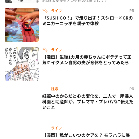
#保護者支援もアンタ達の仕事でしょ？
ライフ
PR
「SUSHIGO！」で走り出す！スシロー×GRの
ミニカーコラボを親子で体験
ライフ
【漫画】生後1カ月の赤ちゃんにポテチって正
気!? イクメン自認の夫が育休をとってみたら
妊娠
PR
妊娠中のからだと心の変化を、二人で。産婦人
科医と助産師が、プレママ・プレパパに伝えた
いこと
ライフ
【漫画】私がこいつのケアを？ モラハラに暴