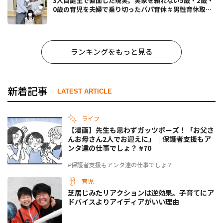
3人目誕生で直面した現実。実家を頼れない5歳・2歳・
0歳の育児を夫婦で乗り切ったパパ育休＃男性育休取っ
たらどうなった？
ランキングをもっと見る
新着記事
LATEST ARTICLE
ライフ
【漫画】先生も思わずガッツポーズ！「お父さ
んお母さん2人でお迎えに」｜保護者支援もア
ンタ達の仕事でしょ？ #70
#保護者支援もアンタ達の仕事でしょ？
育児
芝居じみたリアクションは逆効果。子育てにア
ドバイスよりアイディアがいい理由