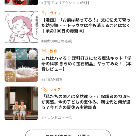
#子育てはリアクションが9割
ライフ
【漫画】「お前は黙ってろ！」父に怯えて育っ
た幼少期……トラウマは今も消えることはなく
｜余命300日の毒親 #2
#余命300日の毒親
教育
これはハマる！ 理科好きになる魔法キット『学
研の科学 きらめく宝石結晶』やってみた！【本
音レビュー】
#STEAM教育
ライフ
「私たちの頃とは全然違う…」保護者の73.5%
が実感。今の子どもの夏休み、親世代と何が違
う？今どきの夏休み実態調査
#トレンドニュース