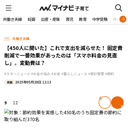
共働き夫婦
妊娠
出産・産後
育児
教育
中学受験
中学生
共働き夫婦
【450人に聞いた】これで支出を減らせた！ 固定費
削減で一番効果があったのは「スマホ料金の見直
し」。変動費は？
#マネーニュース
#お金の悩み
#お金
#暮らしニュース
#家計管理
#節約
2025年05月28日 12:13
掲載
9
12