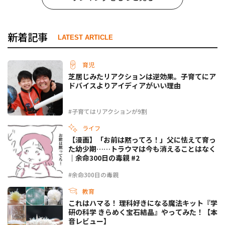
新着記事
LATEST ARTICLE
育児
芝居じみたリアクションは逆効果。子育てにア
ドバイスよりアイディアがいい理由
#子育てはリアクションが9割
ライフ
【漫画】「お前は黙ってろ！」父に怯えて育っ
た幼少期……トラウマは今も消えることはなく
｜余命300日の毒親 #2
#余命300日の毒親
教育
これはハマる！ 理科好きになる魔法キット『学
研の科学 きらめく宝石結晶』やってみた！【本
音レビュー】