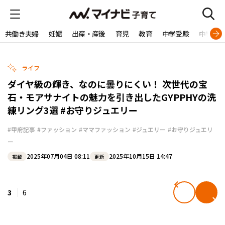
共働き夫婦
妊娠
出産・産後
育児
教育
中学受験
中学生
ライフ
ダイヤ級の輝き、なのに曇りにくい！ 次世代の宝
石・モアサナイトの魅力を引き出したGYPPHYの洗
練リング3選 #お守りジュエリー
#甲府記事
#ファッション
#ママファッション
#ジュエリー
#お守りジュエリ
ー
2025年07月04日 08:11
2025年10月15日 14:47
掲載
更新
3
6