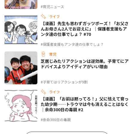
#育児ニュース
ライフ
【漫画】先生も思わずガッツポーズ！「お父さ
んお母さん2人でお迎えに」｜保護者支援もア
ンタ達の仕事でしょ？ #70
#保護者支援もアンタ達の仕事でしょ？
育児
芝居じみたリアクションは逆効果。子育てにア
ドバイスよりアイディアがいい理由
#子育てはリアクションが9割
ライフ
【漫画】「お前は黙ってろ！」父に怯えて育っ
た幼少期……トラウマは今も消えることはなく
｜余命300日の毒親 #2
#余命300日の毒親