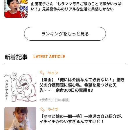
山田花子さん「もうママ毎日ご飯のことで頭がいっぱ
い！」兄弟夏休みのリアルな生活に共感しかない
ランキングをもっと見る
新着記事
LATEST ARTICLE
ライフ
【漫画】「俺には介護なんて必要ない！」憎き
父の介護問題に悩む私。希望を見つけた矢
先……｜余命300日の毒親 #3
#余命300日の毒親
ライフ
【ママと娘の一問一答】一歳児の自己紹介が、
イチイチかわいすぎるんですけど！