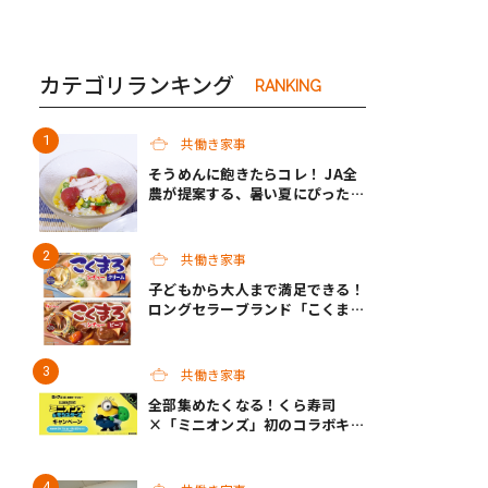
カテゴリランキング
RANKING
共働き家事
そうめんに飽きたらコレ！ JA全
農が提案する、暑い夏にぴったり
の「冷やしメシ」＆子どもが作れ
る「夏休みお留守番ランチ」各3
選
共働き家事
子どもから大人まで満足できる！
ロングセラーブランド「こくま
ろ」シリーズから、「こくまろシ
チュー」＜クリーム＞＜ビーフ＞
が新発売
共働き家事
全部集めたくなる！くら寿司
×「ミニオンズ」初のコラボキャ
ンペーン開催！