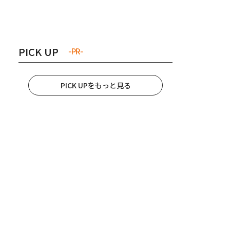
き夫婦
#産休
#育休
PICK UP
-PR-
PICK UPをもっと見る