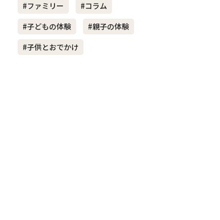
#ファミリー
#コラム
#子どもの体験
#親子の体験
き夫婦
#産休
#育休
#子供とおでかけ