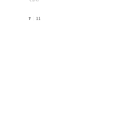
#ワンオペ育児
#コミックエッセイ
7
11
#渡邊大地の令和的ワーパパ道
#ベ