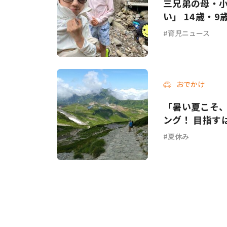
三兄弟の母・
い」 14歳・
育児ニュース
おでかけ
「暑い夏こそ
ング！ 目指すは
夏休み