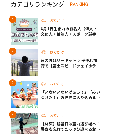
カテゴリランキング
RANKING
おでかけ
8月7日生まれの有名人（偉人・
文化人・芸能人・スポーツ選手・
アニメキャラ）
おでかけ
窓の外はサーキット♡ 子連れ旅
行で【富士スピードウェイホテ
ル】へ。レースがない日も楽しめ
る非日常ステイ（静岡・駿東郡）
おでかけ
「いないいないばあっ！」「みい
つけた！」の世界に入り込める！
人気企画が秋に帰ってくる
おでかけ
【関東】猛暑日は室内遊び場へ！
暑さを忘れてたっぷり遊べるおす