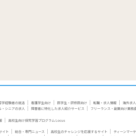
覧
留学経験者の就活
看護学生向け
医学生・研修医向け
転職・求人情報
海外求人
ル・シニアの求人
障害者に特化した求人紹介サービス
フリーランス・副業向け業務
報
高校生向け探究学習プログラム Locus
サイト
総合・専門ニュース
高校生のチャレンジを応援するサイト
ティーンマー