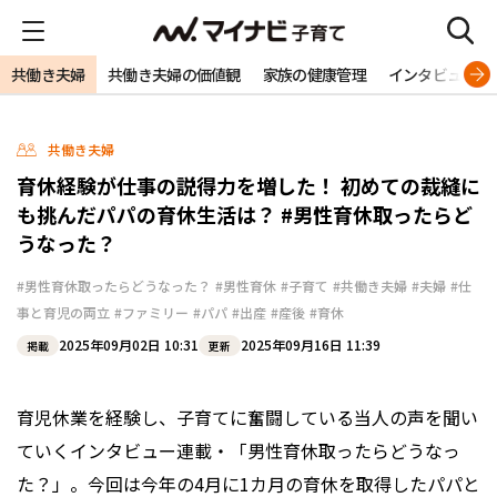
共働き夫婦
共働き夫婦の価値観
家族の健康管理
インタビュー
共働き夫婦
育休経験が仕事の説得力を増した！ 初めての裁縫に
も挑んだパパの育休生活は？ #男性育休取ったらど
うなった？
#男性育休取ったらどうなった？
#男性育休
#子育て
#共働き夫婦
#夫婦
#仕
事と育児の両立
#ファミリー
#パパ
#出産
#産後
#育休
2025年09月02日 10:31
2025年09月16日 11:39
掲載
更新
育児休業を経験し、子育てに奮闘している当人の声を聞い
ていくインタビュー連載・「男性育休取ったらどうなっ
た？」。今回は今年の4月に1カ月の育休を取得したパパと