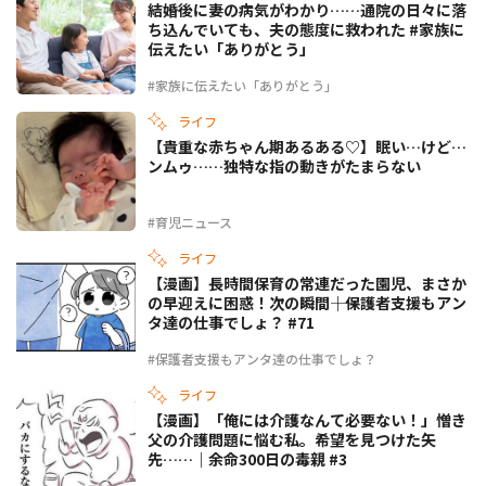
結婚後に妻の病気がわかり……通院の日々に落
ち込んでいても、夫の態度に救われた #家族に
伝えたい「ありがとう」
#家族に伝えたい「ありがとう」
ライフ
【貴重な赤ちゃん期あるある♡】眠い…けど…
ンムゥ……独特な指の動きがたまらない
#育児ニュース
ライフ
【漫画】長時間保育の常連だった園児、まさか
の早迎えに困惑！次の瞬間――｜保護者支援もアン
タ達の仕事でしょ？ #71
#保護者支援もアンタ達の仕事でしょ？
ライフ
【漫画】「俺には介護なんて必要ない！」憎き
父の介護問題に悩む私。希望を見つけた矢
先……｜余命300日の毒親 #3