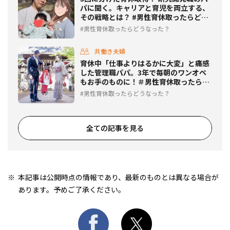
パに聞く。キャリアと育児を両立する、
その戦略とは？ #男性育休取ったらどう
なった？
男性育休取ったらどうなった？
共働き夫婦
育休中「仕事よりはるかに大変」と痛感
した管理職パパ。3年で毎朝のワンオペ
もお手のものに！＃男性育休取ったらど
うなった？
男性育休取ったらどうなった？
全ての記事を見る
本記事は公開時点の情報であり、最新のものとは異なる場合が
あります。予めご了承ください。