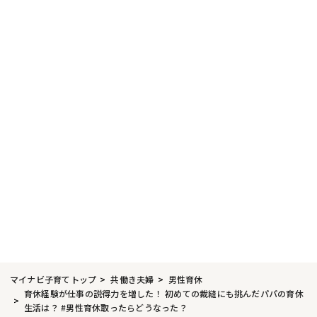
マイナビ子育てトップ
共働き夫婦
男性育休
育休経験が仕事の説得力を増した！ 初めての裁縫にも挑んだパパの育休
生活は？ #男性育休取ったらどうなった？