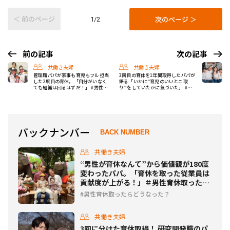
＜ 前のページ
次のページ ＞
1/2
前の記事
次の記事
共働き夫婦
共働き夫婦
管理職パパが家事も育児もフル担当
3回目の育休を1年間取得したパパが
した2度目の育休。「自分がいなく
語る「いかに“育児のいいとこ取
ても組織は回るはずだ！」 #男性育
り”をしていたかに気づいた」 #男
休取ったらどうなった？
性育休取ったらどうなった？
バックナンバー
BACK NUMBER
共働き夫婦
“男性が育休なんて”から価値観が180度
変わったパパ。「育休を取った従業員は
貢献度が上がる！」＃男性育休取ったら
どうなった？
男性育休取ったらどうなった？
共働き夫婦
3回に分けた育休取得！ 研究開発職のパ