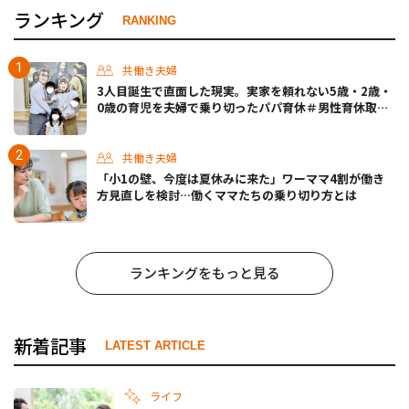
ランキング
RANKING
共働き夫婦
3人目誕生で直面した現実。実家を頼れない5歳・2歳・
0歳の育児を夫婦で乗り切ったパパ育休＃男性育休取っ
たらどうなった？
共働き夫婦
「小1の壁、今度は夏休みに来た」ワーママ4割が働き
方見直しを検討…働くママたちの乗り切り方とは
ランキングをもっと見る
新着記事
LATEST ARTICLE
ライフ