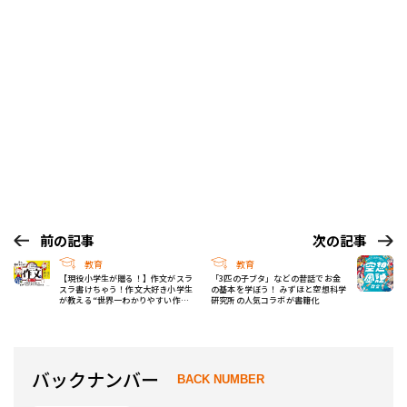
前の記事
次の記事
教育
教育
【現役小学生が贈る！】作文がスラ
「3匹の子ブタ」などの昔話でお金
スラ書けちゃう！作文大好き小学生
の基本を学ぼう！ みずほと空想科学
が教える“世界一わかりやすい作文
研究所の人気コラボが書籍化
の書き方”が登場
バックナンバー
BACK NUMBER