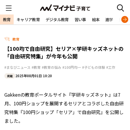
教育
キャリア教育
デジタル教育
習い事
絵本
進学
勉強
教育
【100均で自由研究】セリア×学研キッズネットの
「自由研究特集」が今年も公開
#まなびニュース
#教育
#教育の悩み
#100円均一
#子どもの体験
#工作
2025年08月01日 10:20
掲載
Gakkenの教育ポータルサイト『学研キッズネット』は7
月、100円ショップを展開するセリアとコラボした自由研
究特集『100円ショップ「セリア」で自由研究』を公開し
ました。