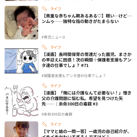
ライフ
【貴重な赤ちゃん期あるある♡】眠い…けど…
ンムゥ……独特な指の動きがたまらない
#育児ニュース
ライフ
【漫画】長時間保育の常連だった園児、まさか
の早迎えに困惑！次の瞬間――｜保護者支援もアン
タ達の仕事でしょ？ #71
#保護者支援もアンタ達の仕事でしょ？
ライフ
【漫画】「俺には介護なんて必要ない！」憎き
父の介護問題に悩む私。希望を見つけた矢
先……｜余命300日の毒親 #3
#余命300日の毒親
ライフ
【ママと娘の一問一答】一歳児の自己紹介が、
イチイチかわいすぎるんですけど！