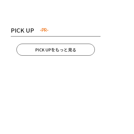
き夫婦
#産休
#育休
PICK UP
-PR-
PICK UPをもっと見る