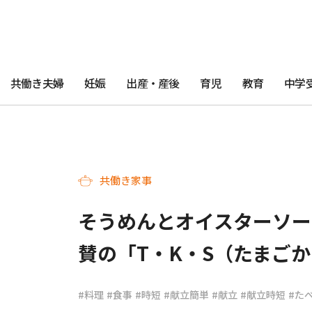
共働き夫婦
妊娠
出産・産後
育児
教育
中学
共働き家事
そうめんとオイスターソー
賛の「T・K・S（たまご
#料理
#食事
#時短
#献立簡単
#献立
#献立時短
#た