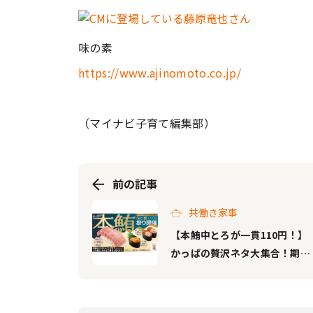
味の素
https://www.ajinomoto.co.jp/
（マイナビ子育て編集部）
前の記事
共働き家事
【本鮪中とろが一貫110円！】
かっぱの贅沢ネタ大集合！期間
限定「かっぱの本鮪 うに 蟹 い
くら祭り」を開催