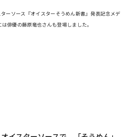
オイスターソース『オイスターそうめん新書』発表記念メデ
#共働き夫婦のセブンルール
#共働
には俳優の藤原竜也さんも登場しました。
ビーニュース
#マタニティニュース
Do」オイスターソースで、「そうめん」