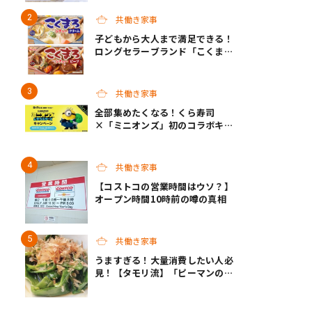
る「夏休みお留守番ランチ」各3
選
共働き家事
子どもから大人まで満足できる！
ロングセラーブランド「こくま
ろ」シリーズから、「こくまろシ
チュー」＜クリーム＞＜ビーフ＞
が新発売
共働き家事
全部集めたくなる！くら寿司
×「ミニオンズ」初のコラボキャ
ンペーン開催！
共働き家事
【コストコの営業時間はウソ？】
オープン時間10時前の噂の真相
共働き家事
うますぎる！大量消費したい人必
見！【タモリ流】「ピーマンの焼
きびたし」