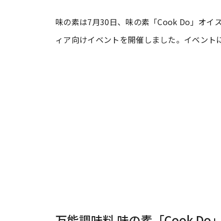
味の素は7月30日、味の素「Cook Do」
#ワンオペ育児
#コミックエッセイ
ィア向けイベントを開催しました。イベント
#渡邊大地の令和的ワーパパ道
#ベ
万能調味料 味の素「Cook 