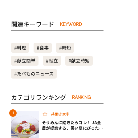
関連キーワード
KEYWORD
#料理
#食事
#時短
#献立簡単
#献立
#献立時短
#たべものニュース
カテゴリランキング
RANKING
共働き家事
そうめんに飽きたらコレ！ JA全
農が提案する、暑い夏にぴったり
の「冷やしメシ」＆子どもが作れ