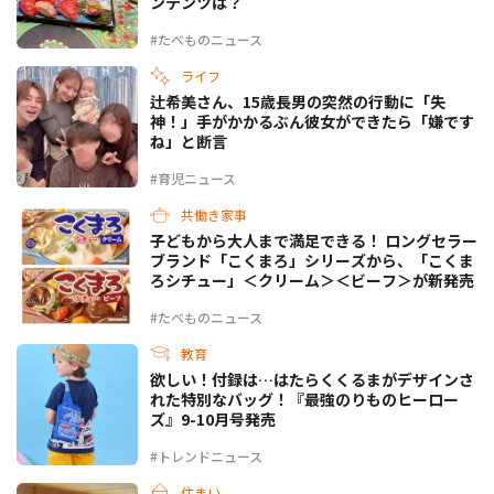
ンテンツは？
#たべものニュース
ライフ
辻希美さん、15歳長男の突然の行動に「失
神！」手がかかるぶん彼女ができたら「嫌です
ね」と断言
#育児ニュース
共働き家事
子どもから大人まで満足できる！ ロングセラー
ブランド「こくまろ」シリーズから、「こくま
ろシチュー」＜クリーム＞＜ビーフ＞が新発売
#たべものニュース
教育
欲しい！付録は…はたらくくるまがデザインさ
れた特別なバッグ！『最強のりものヒーロー
ズ』9-10月号発売
#トレンドニュース
住まい