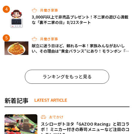
共働き家事
3,000円以上で非売品プレゼント！不二家の遊び心満載
な「裏不二家の日」8/22スタート
共働き家事
献立に迷う日ほど、頼れる一本！家族みんながおいし
い、その理由は“黄金バランス”にあり！モランボン『生
姜焼のたれ』がリニューアル
ランキングをもっと見る
新着記事
LATEST ARTICLE
おでかけ
スシローがトヨタ「GAZOO Racing」と初コラ
ボ！ ミニカー付きの寿司メニューなど注目のコ