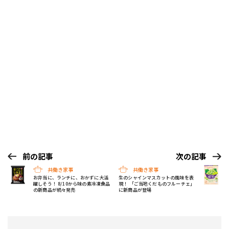
前の記事
次の記事
共働き家事
共働き家事
お弁当に、ランチに、おかずに大活
生のシャインマスカットの風味を表
躍しそう！ 8/10から味の素冷凍食品
現！ 「ご当地くだものフルーチェ」
の新商品が続々発売
に新商品が登場