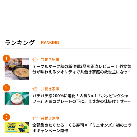
ランキング
RANKING
共働き家事
テーブルマーク秋の新作麺3品を正直レビュー！ 外食気
分が味わえるクオリティで共働き家庭の救世主になって
くれそう♡
共働き家事
パチパチ感200%に進化！人気No.1「ポッピングシャ
ワー」チョコプレートの下に、まさかの仕掛け！サーテ
ィワンの限定ケーキが最高
共働き家事
全部集めたくなる！くら寿司×「ミニオンズ」初のコラ
ボキャンペーン開催！