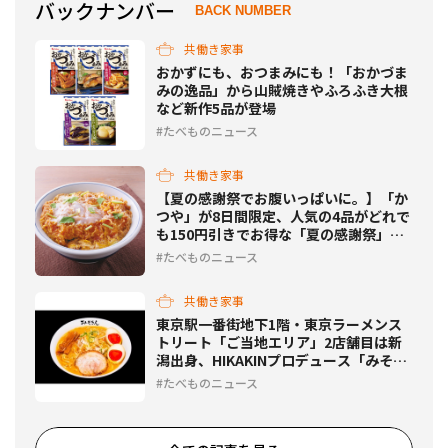
バックナンバー
BACK NUMBER
共働き家事
おかずにも、おつまみにも！「おかづま
みの逸品」から山賊焼きやふろふき大根
など新作5品が登場
たべものニュース
共働き家事
【夏の感謝祭でお腹いっぱいに。】「か
つや」が8日間限定、人気の4品がどれで
も150円引きでお得な「夏の感謝祭」開
催！
たべものニュース
共働き家事
東京駅一番街地下1階・東京ラーメンス
トリート「ご当地エリア」2店舗目は新
潟出身、HIKAKINプロデュース「みそき
ん」に決定！
たべものニュース