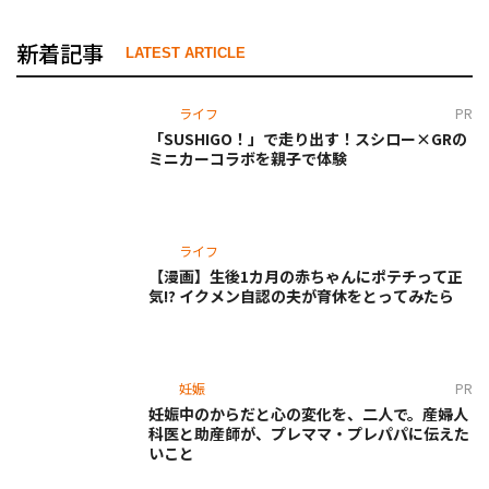
新着記事
LATEST ARTICLE
ライフ
PR
「SUSHIGO！」で走り出す！スシロー×GRの
ミニカーコラボを親子で体験
ライフ
【漫画】生後1カ月の赤ちゃんにポテチって正
気!? イクメン自認の夫が育休をとってみたら
妊娠
PR
妊娠中のからだと心の変化を、二人で。産婦人
科医と助産師が、プレママ・プレパパに伝えた
いこと