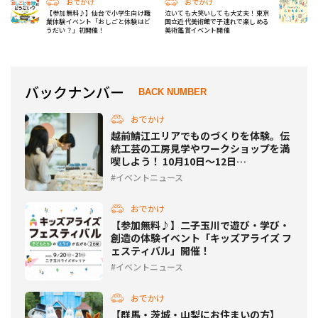
おでかけ
おでかけ
【参加無料♪】仙台で小学生向け職
泣いても大笑いしても大丈夫！東京
業体験イベント「おしごと体験はど
国立近代美術館で子連れで楽しめる
うだい？」初開催！
美術鑑賞イベント開催
バックナンバー
BACK NUMBER
おでかけ
越前鯖江エリアでものづくりを体験。伝
統工芸の工房見学やワークショップを満
喫しよう！ 10月10日～12日
【RENEW/2025】
イベントニュース
おでかけ
【参加無料♪】二子玉川で遊び・学び・
創造の体験イベント「キッズアライズ フ
ェスティバル」開催！
イベントニュース
おでかけ
【群馬・茨城・山梨にお住まいの方】