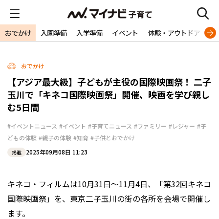
おでかけ
入園準備
入学準備
イベント
体験・アウトドア
旅
おでかけ
【アジア最大級】子どもが主役の国際映画祭！ 二子
玉川で「キネコ国際映画祭」開催、映画を学び親し
む5日間
#イベントニュース
#イベント
#子育てニュース
#ファミリー
#レジャー
#子
どもの体験
#親子の体験
#知育
#子供とおでかけ
2025年09月08日 11:23
掲載
キネコ・フィルムは10月31日～11月4日、「第32回キネコ
国際映画祭」を、東京二子玉川の街の各所を会場で開催し
ます。