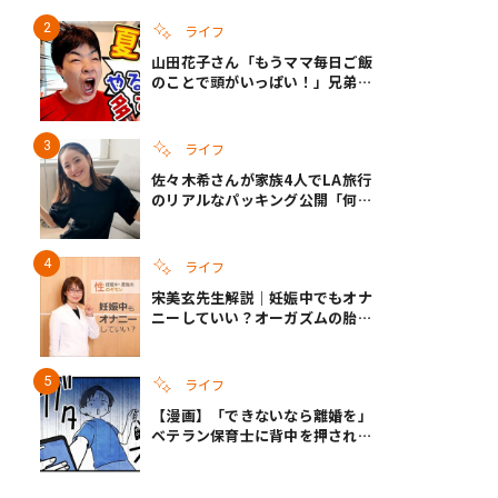
ライフ
山田花子さん「もうママ毎日ご飯
のことで頭がいっぱい！」兄弟夏
休みのリアルな生活に共感しかな
い
ライフ
佐々木希さんが家族4人でLA旅行
のリアルなパッキング公開「何が
あるかわからないから、人生」い
ざというときの備えも
ライフ
宋美玄先生解説｜妊娠中でもオナ
ニーしていい？オーガズムの胎児
への影響と3つの注意点
ライフ
【漫画】「できないなら離婚を」
ベテラン保育士に背中を押され、
妻が夫に通告！｜保護者支援もア
ンタ達の仕事でしょ？ #65