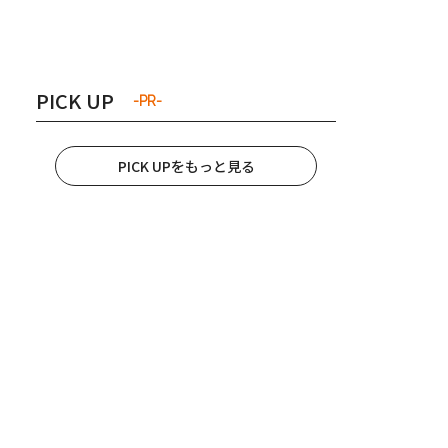
き夫婦
#産休
#育休
PICK UP
-PR-
PICK UPをもっと見る