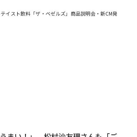
ルテイスト飲料「ザ・ベゼルズ」商品説明会・新CM発
#共働き夫婦のセブンルール
#共働
ビーニュース
#マタニティニュース
うまい！」、松村沙友理さんも「ご