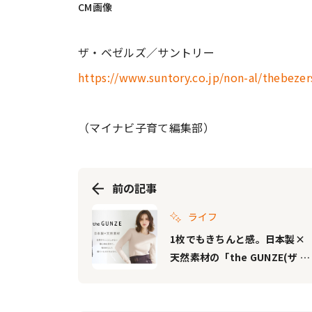
CM画像
ザ・ベゼルズ／サントリー
https://www.suntory.co.jp/non-al/thebezer
（マイナビ子育て編集部）
前の記事
ライフ
1枚でもきちんと感。日本製×
天然素材の「the GUNZE(ザ グ
ンゼ)」から新グループ「HOT
RIB(ホットリブ)」誕生