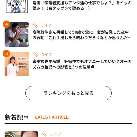
漫画「保護者支援もアンタ達の仕事でしょ？」をイッキ
読み！（右タップ＞で読める！）
ライフ
高嶋政伸さん再婚して50歳で父に。妻が告発した夜中
の行動「これ手出したら終わりだろうなとか思うんだけ
ども……」
ライフ
宋美玄先生解説｜妊娠中でもオナニーしていい？オーガ
ズムの胎児への影響と3つの注意点
ランキングをもっと見る
新着記事
LATEST ARTICLE
ライフ