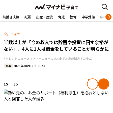
共働き夫婦
妊娠
出産・産後
育児
教育
中学受験
中学生
ライフ
半数以上が「今の収入では貯蓄や投資に回す余裕が
ない」。4人に1人は借金をしていることが明らかに
#トレンドニュース
#マネーニュース
#お金
#お金の悩み
#コラム
2025年10月10日 11:44
掲載
15
15