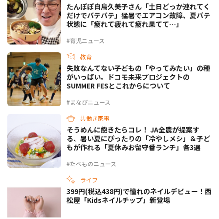
たんぽぽ白鳥久美子さん「土日どっか連れてく
だけでバテバテ」猛暑でエアコン故障、夏バテ
状態に「疲れて疲れて疲れ果てて…」
#育児ニュース
教育
失敗なんてない――子どもの「やってみたい」の種
がいっぱい。ドコモ未来プロジェクトの
SUMMER FESとこれからについて
#まなびニュース
共働き家事
そうめんに飽きたらコレ！ JA全農が提案す
る、暑い夏にぴったりの「冷やしメシ」＆子ど
もが作れる「夏休みお留守番ランチ」各3選
#たべものニュース
ライフ
399円(税込438円)で憧れのネイルデビュー！西
松屋「Kidsネイルチップ」新登場