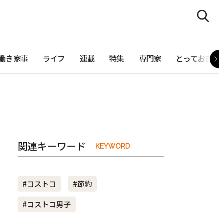
働き家事
ライフ
連載
特集
専門家
とっておき
関連キーワード
KEYWORD
#コストコ
#節約
#コストコ男子