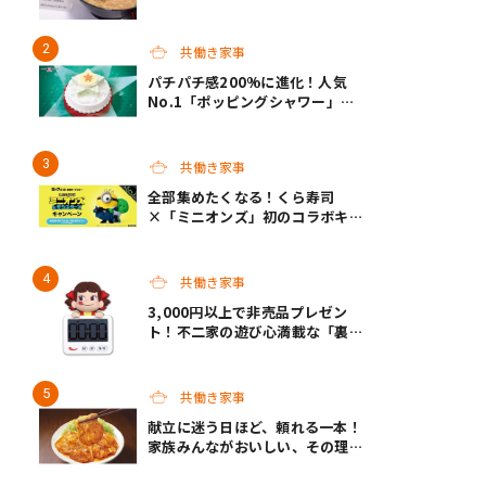
えるクオリティで共働き家庭の救
世主になってくれそう♡
共働き家事
パチパチ感200%に進化！人気
No.1「ポッピングシャワー」チ
ョコプレートの下に、まさかの仕
掛け！サーティワンの限定ケーキ
が最高
共働き家事
全部集めたくなる！くら寿司
×「ミニオンズ」初のコラボキャ
ンペーン開催！
共働き家事
3,000円以上で非売品プレゼン
ト！不二家の遊び心満載な「裏不
二家の日」8/22スタート
共働き家事
献立に迷う日ほど、頼れる一本！
家族みんながおいしい、その理由
は“黄金バランス”にあり！モラ
ンボン『生姜焼のたれ』がリニュ