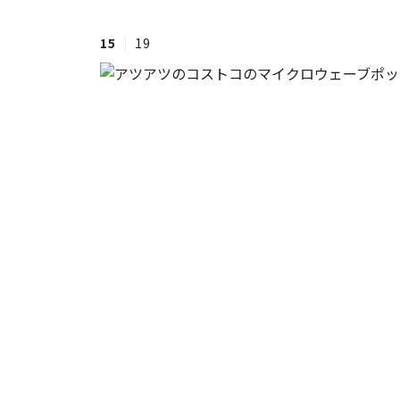
15
19
#ワンオペ育児
#コミックエッセイ
#渡邊大地の令和的ワーパパ道
#ベ