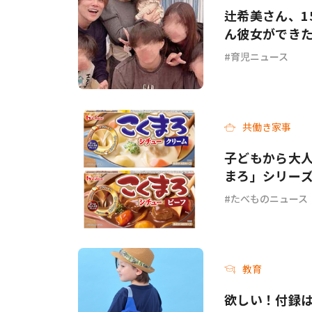
辻希美さん、1
ん彼女ができ
育児ニュース
共働き家事
子どもから大人
まろ」シリー
ーフ＞が新発
たべものニュース
教育
欲しい！付録