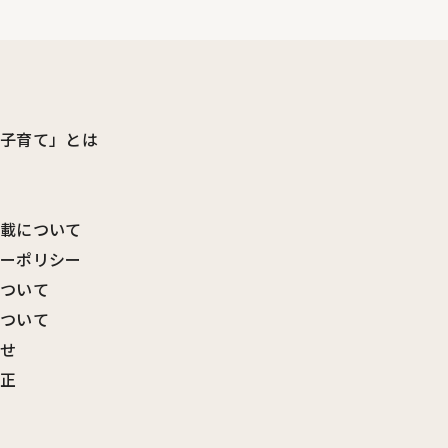
ビ子育て」とは
転載について
シーポリシー
について
について
わせ
訂正
覧