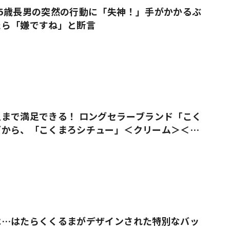
5歳長男の突然の行動に「失神！」手がかかるぶ
たら「嫌ですね」と断言
まで満足できる！ ロングセラーブランド「こく
ズから、「こくまろシチュー」＜クリーム＞＜ビ
売
は…はたらくくるまがデザインされた特別なバッ