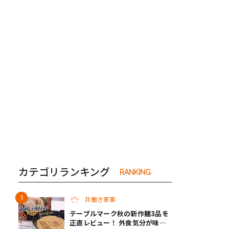
き夫婦
#産休
#育休
カテゴリランキング
RANKING
共働き家事
テーブルマーク秋の新作麺3品を
正直レビュー！ 外食気分が味わ