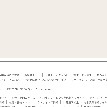
留学経験者の就活
看護学生向け
医学生・研修医向け
転職・求人情報
海外求人
ル・シニアの求人
障害者に特化した求人紹介サービス
フリーランス・副業向け業務
報
高校生向け探究学習プログラム Locus
サイト
総合・専門ニュース
高校生のチャレンジを応援するサイト
ティーンマー
情報
雑誌・書籍・ソフト
ウエディング情報
世界遺産検定
総合農業情報サイ
D2C事業支援
ふるさと納税
My CareerStudy
My CareerID
医療施設情報メデ