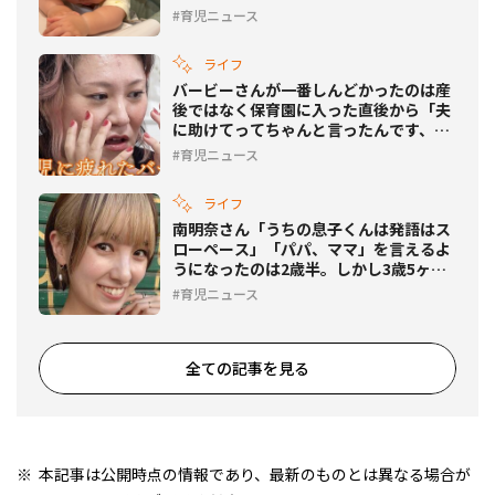
育児ニュース
ライフ
バービーさんが一番しんどかったのは産
後ではなく保育園に入った直後から「夫
に助けてってちゃんと言ったんです、
私」
育児ニュース
ライフ
南明奈さん「うちの息子くんは発語はス
ローペース」「パパ、ママ」を言えるよ
うになったのは2歳半。しかし3歳5ヶ月
の現在は……
育児ニュース
全ての記事を見る
本記事は公開時点の情報であり、最新のものとは異なる場合が