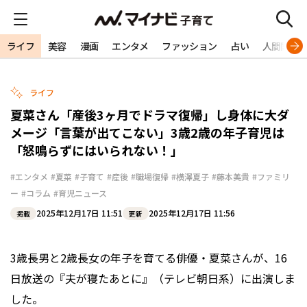
ライフ
美容
漫画
エンタメ
ファッション
占い
人間関係
ライフ
夏菜さん「産後3ヶ月でドラマ復帰」し身体に大ダ
メージ「言葉が出てこない」3歳2歳の年子育児は
「怒鳴らずにはいられない！」
#エンタメ
#夏菜
#子育て
#産後
#職場復帰
#横澤夏子
#藤本美貴
#ファミリ
ー
#コラム
#育児ニュース
2025年12月17日 11:51
2025年12月17日 11:56
掲載
更新
3歳長男と2歳長女の年子を育てる俳優・夏菜さんが、16
日放送の『夫が寝たあとに』（テレビ朝日系）に出演しま
した。