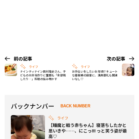
前の記事
次の記事
ライフ
ライフ
ナインティナイン岡村隆史さん、子
お手伝いをしたいお年頃⁉ キュート
どものお弁当作りに奮闘も「全部残
な看板娘の接客に、満員御礼も間違
したり…」料理の悩み明かす
いなし♡
バックナンバー
BACK NUMBER
ライフ
【睡魔と戦う赤ちゃん】寝落ちしたかと
思いきや……、にこっ!!! っと笑う姿が最
高♡