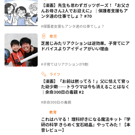
【漫画】先生も思わずガッツポーズ！「お父さ
んお母さん2人でお迎えに」｜保護者支援もア
ンタ達の仕事でしょ？ #70
#保護者支援もアンタ達の仕事でしょ？
育児
芝居じみたリアクションは逆効果。子育てにア
ドバイスよりアイディアがいい理由
#子育てはリアクションが9割
ライフ
【漫画】「お前は黙ってろ！」父に怯えて育っ
た幼少期……トラウマは今も消えることはなく
｜余命300日の毒親 #2
#余命300日の毒親
教育
これはハマる！ 理科好きになる魔法キット『学
研の科学 きらめく宝石結晶』やってみた！【本
音レビュー】