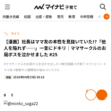
共働き夫婦
妊娠
出産・産後
育児
教育
中学受験
中学生
ライフ
【漫画】社長はママ友の本性を見抜いていた!?「他
人を陥れず……」一言にドキリ｜ママサークルのお
局ボスを泣かせました #25
#ママサークルのお局ボスを泣かせました
#育児漫画
#子育て
#ファミリー
#
ママ友
#家族や人間関係の悩み
#トラブル
2026年04月19日 06:16
掲載
8
8