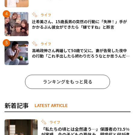
ライフ
辻希美さん、15歳長男の突然の行動に「失神！」手が
かかるぶん彼女ができたら「嫌ですね」と断言
ライフ
高嶋政伸さん再婚して50歳で父に。妻が告発した夜中
の行動「これ手出したら終わりだろうなとか思うんだけ
ども……」
ランキングをもっと見る
新着記事
LATEST ARTICLE
ライフ
「私たちの頃とは全然違う…」保護者の73.5%
が実感。今の子どもの夏休み、親世代と何が違