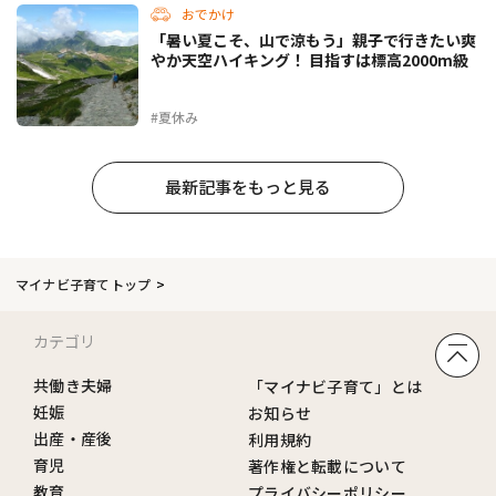
おでかけ
「暑い夏こそ、山で涼もう」親子で行きたい爽
やか天空ハイキング！ 目指すは標高2000m級
#夏休み
最新記事をもっと見る
マイナビ子育てトップ
カテゴリ
共働き夫婦
「マイナビ子育て」とは
妊娠
お知らせ
出産・産後
利用規約
育児
著作権と転載について
教育
プライバシーポリシー