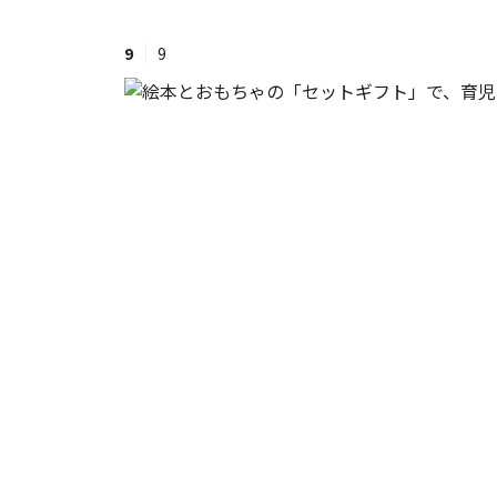
9
9
#ワンオペ育児
#コミックエッセイ
#渡邊大地の令和的ワーパパ道
#ベ