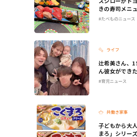
スシローがトヨタ
きの寿司メニ
たべものニュース
ライフ
辻希美さん、1
ん彼女ができ
育児ニュース
共働き家事
子どもから大人
まろ」シリー