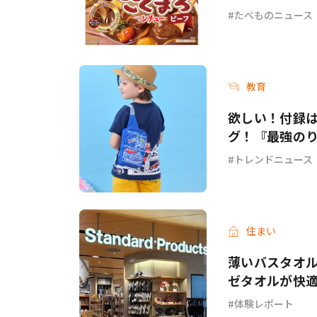
ーフ＞が新発
たべものニュース
教育
欲しい！付録
グ！『最強のり
トレンドニュース
住まい
薄いバスタオル
ゼタオルが快
体験レポート