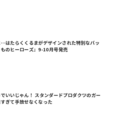
売
は…はたらくくるまがデザインされた特別なバッ
ものヒーローズ』9-10月号発売
でいいじゃん！ スタンダードプロダクツのガー
適すぎて手放せなくなった