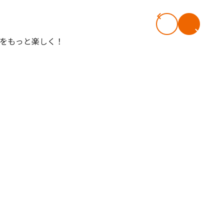
#共働き夫婦のセブンルール
#共働
ビーニュース
#マタニティニュース