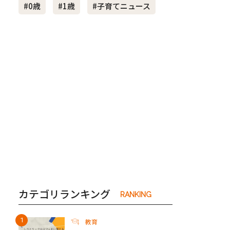
#0歳
#1歳
#子育てニュース
き夫婦
#産休
#育休
カテゴリランキング
RANKING
教育