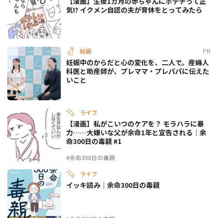
【漫画】生後1カ月の赤ちゃんにポテチって正
気!? イクメン自認の夫が育休をとってみたら
妊娠
PR
妊娠中のからだと心の変化を、二人で。産婦人
科医と助産師が、プレママ・プレパパに伝えた
いこと
ライフ
【漫画】私がこいつのケアを？ モラハラに暴
力……大嫌いな父が余命1年と宣告される｜余
命300日の毒親 #1
#余命300日の毒親
ライフ
イッキ読み｜余命300日の毒親