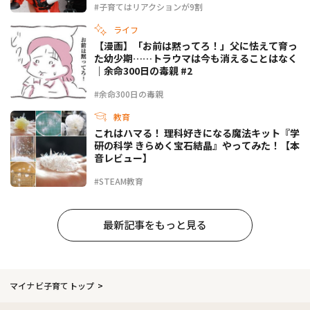
#子育てはリアクションが9割
ライフ
【漫画】「お前は黙ってろ！」父に怯えて育っ
た幼少期……トラウマは今も消えることはなく
｜余命300日の毒親 #2
#余命300日の毒親
教育
これはハマる！ 理科好きになる魔法キット『学
研の科学 きらめく宝石結晶』やってみた！【本
音レビュー】
#STEAM教育
最新記事をもっと見る
マイナビ子育てトップ