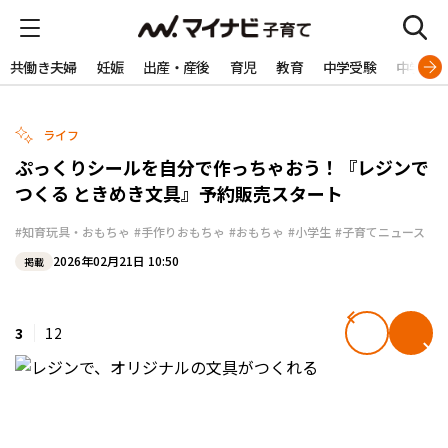
共働き夫婦
妊娠
出産・産後
育児
教育
中学受験
中学生
ライフ
ぷっくりシールを自分で作っちゃおう！『レジンで
つくる ときめき文具』予約販売スタート
#知育玩具・おもちゃ
#手作りおもちゃ
#おもちゃ
#小学生
#子育てニュース
2026年02月21日 10:50
掲載
3
12