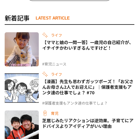
新着記事
LATEST ARTICLE
ライフ
【ママと娘の一問一答】一歳児の自己紹介が、
イチイチかわいすぎるんですけど！
#育児ニュース
ライフ
【漫画】先生も思わずガッツポーズ！「お父さ
んお母さん2人でお迎えに」｜保護者支援もア
ンタ達の仕事でしょ？ #70
#保護者支援もアンタ達の仕事でしょ？
育児
芝居じみたリアクションは逆効果。子育てにア
ドバイスよりアイディアがいい理由