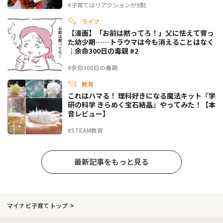
#子育てはリアクションが9割
ライフ
【漫画】「お前は黙ってろ！」父に怯えて育っ
た幼少期……トラウマは今も消えることはなく
｜余命300日の毒親 #2
#余命300日の毒親
教育
これはハマる！ 理科好きになる魔法キット『学
研の科学 きらめく宝石結晶』やってみた！【本
音レビュー】
#STEAM教育
最新記事をもっと見る
マイナビ子育てトップ