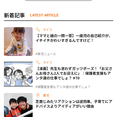
新着記事
LATEST ARTICLE
ライフ
【ママと娘の一問一答】一歳児の自己紹介が、
イチイチかわいすぎるんですけど！
#育児ニュース
ライフ
【漫画】先生も思わずガッツポーズ！「お父さ
んお母さん2人でお迎えに」｜保護者支援もア
ンタ達の仕事でしょ？ #70
#保護者支援もアンタ達の仕事でしょ？
育児
芝居じみたリアクションは逆効果。子育てにア
ドバイスよりアイディアがいい理由