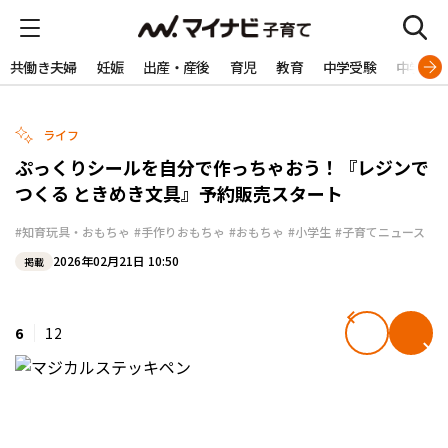
共働き夫婦
妊娠
出産・産後
育児
教育
中学受験
中学生
ライフ
ぷっくりシールを自分で作っちゃおう！『レジンで
つくる ときめき文具』予約販売スタート
#知育玩具・おもちゃ
#手作りおもちゃ
#おもちゃ
#小学生
#子育てニュース
2026年02月21日 10:50
掲載
6
12