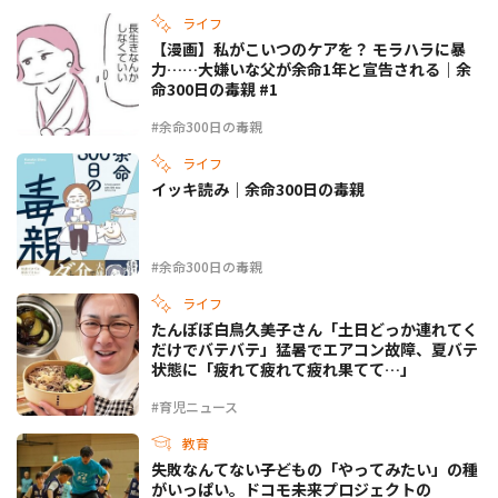
ライフ
【漫画】私がこいつのケアを？ モラハラに暴
力……大嫌いな父が余命1年と宣告される｜余
命300日の毒親 #1
#余命300日の毒親
ライフ
イッキ読み｜余命300日の毒親
#余命300日の毒親
ライフ
たんぽぽ白鳥久美子さん「土日どっか連れてく
だけでバテバテ」猛暑でエアコン故障、夏バテ
状態に「疲れて疲れて疲れ果てて…」
#育児ニュース
教育
失敗なんてない――子どもの「やってみたい」の種
がいっぱい。ドコモ未来プロジェクトの