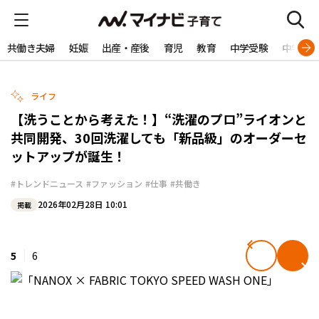
共働き夫婦
妊娠
出産・産後
育児
教育
中学受験
中学生
ライフ
【洗うことから考えた！】“洗濯のプロ”ライオンと
共同開発、30回洗濯しても「新品級」のオーダーセ
ットアップが誕生！
#トレンドニュース
#ファッション
#仕事
#共働き
2026年02月28日 10:01
掲載
5
6