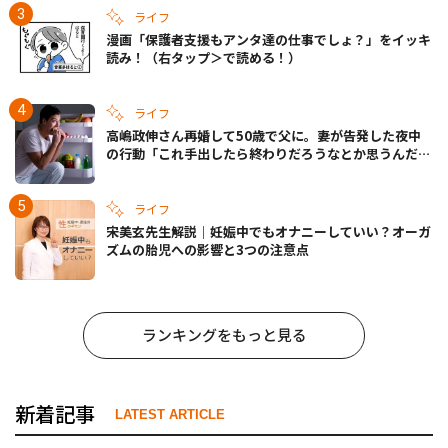
ライフ
漫画「保護者支援もアンタ達の仕事でしょ？」をイッキ
読み！（右タップ＞で読める！）
ライフ
高嶋政伸さん再婚して50歳で父に。妻が告発した夜中
の行動「これ手出したら終わりだろうなとか思うんだけ
ども……」
ライフ
宋美玄先生解説｜妊娠中でもオナニーしていい？オーガ
ズムの胎児への影響と3つの注意点
ランキングをもっと見る
新着記事
LATEST ARTICLE