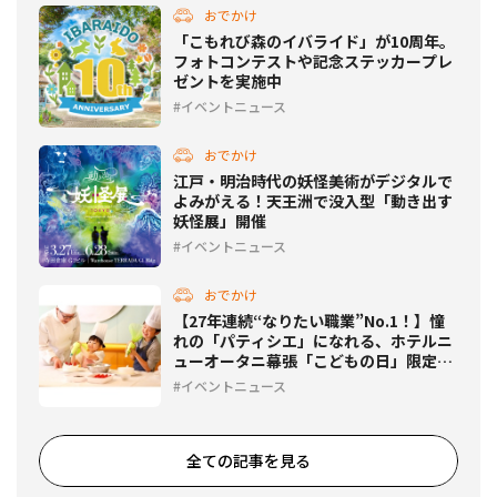
おでかけ
「こもれび森のイバライド」が10周年。
フォトコンテストや記念ステッカープレ
ゼントを実施中
イベントニュース
おでかけ
江戸・明治時代の妖怪美術がデジタルで
よみがえる！天王洲で没入型「動き出す
妖怪展」開催
イベントニュース
おでかけ
【27年連続“なりたい職業”No.1！】憧
れの「パティシエ」になれる、ホテルニ
ューオータニ幕張「こどもの日」限定イ
ベント開催
イベントニュース
全ての記事を見る