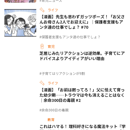
#育児ニュース
ライフ
【漫画】先生も思わずガッツポーズ！「お父さ
んお母さん2人でお迎えに」｜保護者支援もア
ンタ達の仕事でしょ？ #70
#保護者支援もアンタ達の仕事でしょ？
育児
芝居じみたリアクションは逆効果。子育てにア
ドバイスよりアイディアがいい理由
#子育てはリアクションが9割
ライフ
【漫画】「お前は黙ってろ！」父に怯えて育っ
た幼少期……トラウマは今も消えることはなく
｜余命300日の毒親 #2
#余命300日の毒親
教育
これはハマる！ 理科好きになる魔法キット『学