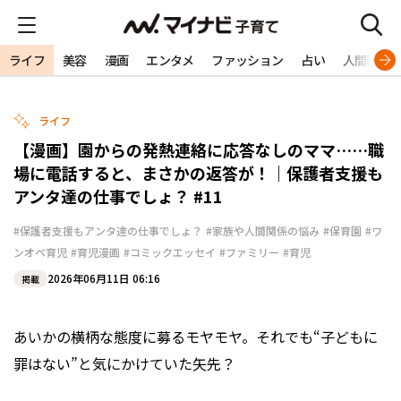
ライフ
美容
漫画
エンタメ
ファッション
占い
人間関係
ライフ
【漫画】園からの発熱連絡に応答なしのママ……職
場に電話すると、まさかの返答が！｜保護者支援も
アンタ達の仕事でしょ？ #11
#保護者支援もアンタ達の仕事でしょ？
#家族や人間関係の悩み
#保育園
#ワ
ンオペ育児
#育児漫画
#コミックエッセイ
#ファミリー
#育児
2026年06月11日 06:16
掲載
あいかの横柄な態度に募るモヤモヤ。それでも“子どもに
罪はない”と気にかけていた矢先――？