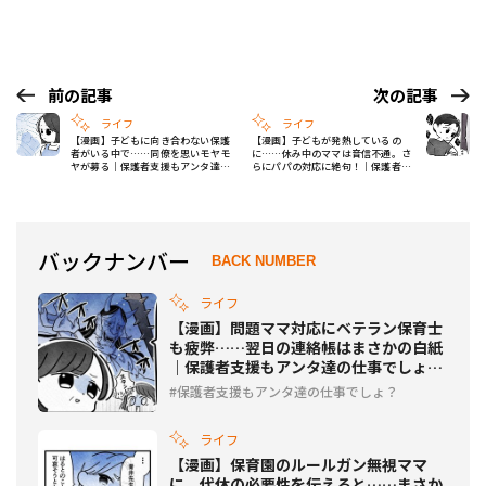
前の記事
次の記事
ライフ
ライフ
【漫画】子どもに向き合わない保護
【漫画】子どもが発熱しているの
者がいる中で……同僚を思いモヤモ
に……休み中のママは音信不通。さ
ヤが募る｜保護者支援もアンタ達の
らにパパの対応に絶句！｜保護者支
仕事でしょ？ #10
援もアンタ達の仕事でしょ？ #12
バックナンバー
BACK NUMBER
ライフ
【漫画】問題ママ対応にベテラン保育士
も疲弊……翌日の連絡帳はまさかの白紙
｜保護者支援もアンタ達の仕事でしょ？
#9
保護者支援もアンタ達の仕事でしょ？
ライフ
【漫画】保育園のルールガン無視ママ
に、代休の必要性を伝えると……まさか