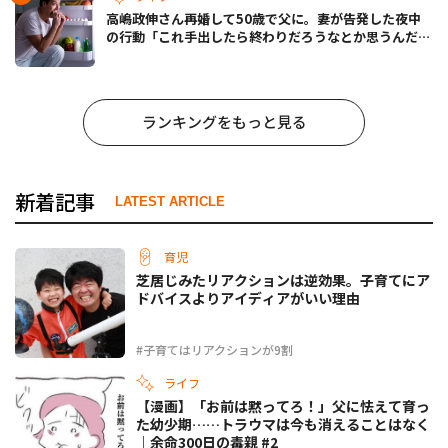
高嶋政伸さん再婚して50歳で父に。妻が告発した夜中
の行動「これ手出したら終わりだろうなとか思うんだけ
ども……」
ランキングをもっと見る
新着記事
LATEST ARTICLE
育児
芝居じみたリアクションは逆効果。子育てにア
ドバイスよりアイディアがいい理由
#子育てはリアクションが9割
ライフ
【漫画】「お前は黙ってろ！」父に怯えて育っ
た幼少期……トラウマは今も消えることはなく
｜余命300日の毒親 #2