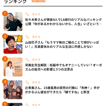
ランキング
RANKING
ライフ
佐々木希さんが家族4人でLA旅行のリアルなパッキング
公開「何があるかわからないから、人生」いざというと
きの備えも
ライフ
山田花子さん「もうママ毎日ご飯のことで頭がいっぱ
い！」兄弟夏休みのリアルな生活に共感しかない
ライフ
宋美玄先生解説｜妊娠中でもオナニーしていい？オーガ
ズムの胎児への影響と3つの注意点
ライフ
辻希美さん、15歳長男の突然の行動に「失神！」手が
かかるぶん彼女ができたら「嫌ですね」と断言
ライフ