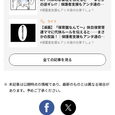
の逆ギレ!?｜保護者支援もアンタ達の仕
事でしょ？ #8
保護者支援もアンタ達の仕事でしょ？
ライフ
【漫画】「保育園なんて〜」休日保育常
連ママに代休ルールを伝えると……まさ
かの反論！｜保護者支援もアンタ達の仕
事でしょ？ #7
保護者支援もアンタ達の仕事でしょ？
全ての記事を見る
本記事は公開時点の情報であり、最新のものとは異なる場合が
あります。予めご了承ください。